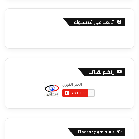
تابعنا على فيسبوك
إنضم لقناتنا
Doctor gym pink