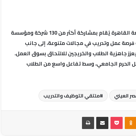
ويُذكر أن ملتقى التوظيف والتدريب الذي تنظمه جامعة القاهرة يُقام بمشاركة أكثر من 130 شركة ومؤسسة
لكيانات المحلية والدولية، ويوفر نحو 5 آلاف فرصة عمل وتدريب في مجالات متنوعة، إلى جانب
ز جاهزية الطلاب والخريجين للالتحاق بسوق العمل.
يات الملتقى يومي 19 و20 أبريل داخل الحرم الجامعي، وسط تفاعل واسع من الطلاب
صر العيني
ملتقي التوظيف والتدريب
Odnoklassniki
‫Pocket
مشاركة عبر البريد
طباعة