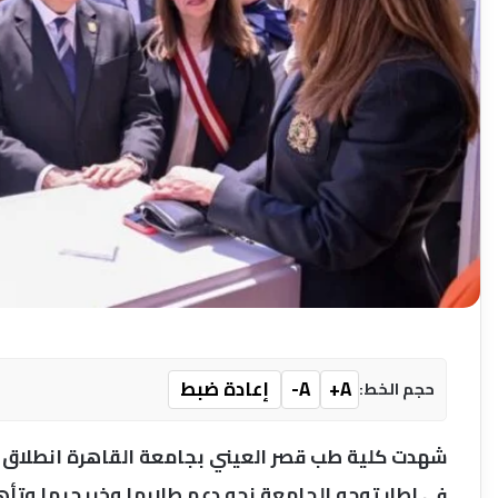
A+
A-
إعادة ضبط
حجم الخط:
شهدت كلية طب قصر العيني بجامعة القاهرة انطلاق ف
في إطار توجه الجامعة نحو دعم طلابها وخريجيها وتأه