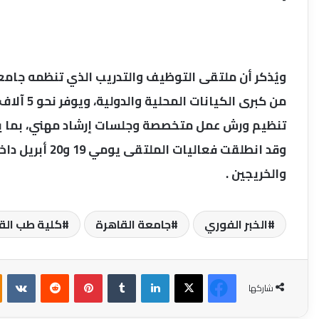
من كبرى ا
تنظيم ورش عمل متخصصة وجلسات إرشاد مهني، بما يعز
وقد انطلقت فعال
والخريجين .
الخبر الفوري
جامعة القاهرة
كلية طب الق
فيسبوك
‫X
لينكدإن
بينتيريست
شاركها