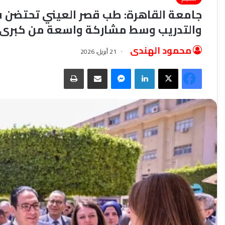
جامعة القاهرة: طب قصر العيني تحتضن فع
والتدريب وسط مشاركة واسعة من كبرى 
محمود الهندى
21 أبريل، 2026
فيسبوك
‫X
لينكدإن
ماسنجر
مشاركة عبر البريد
طباعة