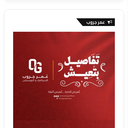
عمر جروب