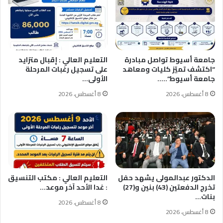
جامعة أسيوط تواصل مبادرة
التعليم العالي : إقبال متزايد
“اكتشف تميّز كليات ومعاهد
على تسجيل رغبات المرحلة
جامعة أسيوط”..…
الأولى…
8 أغسطس، 2026
8 أغسطس، 2026
الدكتور عبدالمولى يشهد حفل
التعليم العالي : مكتب التنسيق
تخرج الدفعتين (43) بنين و(27)
: غدا الأحد آخر موعد…
بنات…
8 أغسطس، 2026
8 أغسطس، 2026