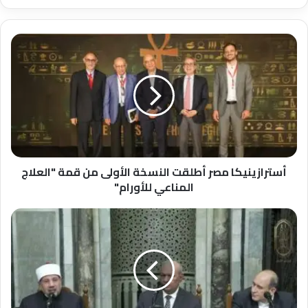
أسترازينيكا
مصر
أطلقت
النسخة
الأولى
من
قمة
"العلاج
المناعي
للأورام"
أسترازينيكا مصر أطلقت النسخة الأولى من قمة "العلاج
المناعي للأورام"
نائب
رئيس
جامعة
الأزهرللوجه
القبلي:
أصحاب
الأهواء