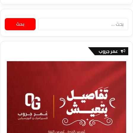
البحث
عن:
عمر جروب