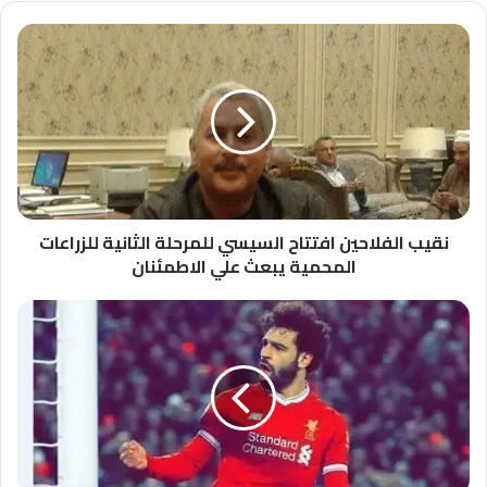
نقيب
الفلاحين
افتتاح
السيسي
للمرحلة
الثانية
للزراعات
المحمية
يبعث
علي
نقيب الفلاحين افتتاح السيسي للمرحلة الثانية للزراعات
الاطمئنان
المحمية يبعث علي الاطمئنان
محمد
صلاح
يهدر
هدفا
محققا
أمام
ساوثهامبتون