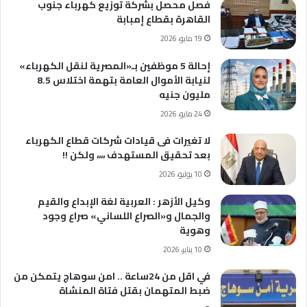
فصل محصل بشركة توزيع كهرباء جنوب
القاهرة بقطاع إمبابة
19 مايو، 2026
إحالة 5 موظفين بـ«المصرية لنقل الكهرباء»
لنيابة الأموال العامة بتهمة اختلاس 8.5
مليون جنيه
24 مايو، 2026
لا تغيرات فى قيادات شركات قطاع الكهرباء
بعد تحقيق المستهدف ،،،، ولكن !!
10 يوليو، 2026
وكيل الأزهر : العربية لغة الإبداع والقيم
والجمال و«الصراع اللساني» صراع وجود
وهوية
10 يناير، 2026
في اقل من 24ساعة .. امن سوهاج يتمكن من
ضبط المتهمان بقتل فتاة المنشاة