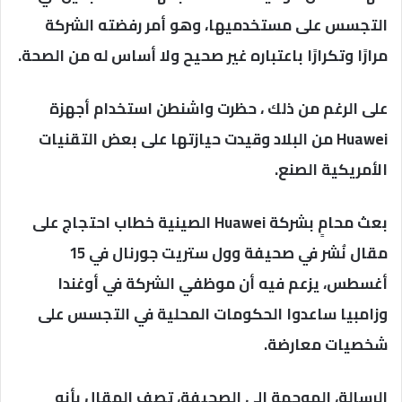
التجسس على مستخدميها، وهو أمر رفضته الشركة
مرارًا وتكرارًا باعتباره غير صحيح ولا أساس له من الصحة.
على الرغم من ذلك ، حظرت واشنطن استخدام أجهزة
Huawei من البلاد وقيدت حيازتها على بعض التقنيات
الأمريكية الصنع.
بعث محامٍ بشركة Huawei الصينية خطاب احتجاج على
مقال نُشر في صحيفة وول ستريت جورنال في 15
أغسطس، يزعم فيه أن موظفي الشركة في أوغندا
وزامبيا ساعدوا الحكومات المحلية في التجسس على
شخصيات معارضة.
الرسالة، الموجهة إلى الصحيفة، تصف المقال بأنه