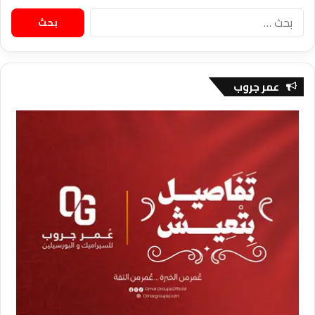
البحث
عن:
عمر جروب