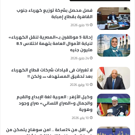
فصل محصل بشركة توزيع كهرباء جنوب
القاهرة بقطاع إمبابة
19 مايو، 2026
إحالة 5 موظفين بـ«المصرية لنقل الكهرباء»
لنيابة الأموال العامة بتهمة اختلاس 8.5
مليون جنيه
24 مايو، 2026
لا تغيرات فى قيادات شركات قطاع الكهرباء
بعد تحقيق المستهدف ،،،، ولكن !!
10 يوليو، 2026
وكيل الأزهر : العربية لغة الإبداع والقيم
والجمال و«الصراع اللساني» صراع وجود
وهوية
10 يناير، 2026
في اقل من 24ساعة .. امن سوهاج يتمكن من