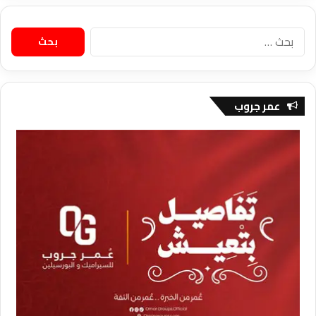
البحث
عن:
عمر جروب