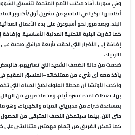
وفي سوريا، أفاد مكتب الأمم المتحدة لتنسيق الشؤون 
أطلقتها تركيا في التاسع من تشرين أول/أكتوبر الما
كما تضررت البنية التحتية المدنية الأساسية. وإضافة 
إضافة إلى الأضرار التي لحقت بأربعة مرافق صحية على 
الازدياد.
صُدمت من حالة الضعف الشديد التي تعتريهم، فالبعض نز
يأخذ معه أي شيء من ممتلكاته–المنسق المقيم في 
بها، تعطلت لمدة عشرة أيام. وقد قاد فريق من الهلال
بمساعدة خبراء من مديريتي المياه والكهرباء، وهو م
حتى الآن، بينما سيتمكن النصف المتبقي من الحصول عل
كما تمكن الفريق من إتمام مهمتين متتاليتين على خط