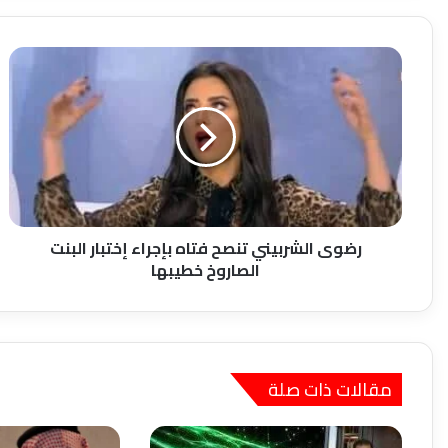
رضوى
الشربيني
تنصح
فتاه
بإجراء
إختبار
البنت
الصاروخ
خطيبها
رضوى الشربيني تنصح فتاه بإجراء إختبار البنت
الصاروخ خطيبها
مقالات ذات صلة