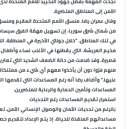
نجحت المهمة بفضل جهود التحييد للأمم المتحدة لدى
الآمن إلى المناطق المتضررة.
وقال عمران رضا، منسق الأمم المتحدة المقيم ومنسق
من شمال شرق سوريا، إن تسهيل مهمّة الفرق سيساهم 
في تلك المناطق. "خلال جولتي الأخيرة في المنطقة، ال
مخيم العريشة، التي يقطنها في الأغلب نساء وأطفال 
قصيرة. وقد صُدمت من حالة الضعف الشديد التي تعتريه
منهم فرّوا دون أن يأخذوا معهم أي شيء من ممتلكا
عليها." وأضاف رضا أنه رغم المساعدات التي تقدمها الأم
المساعدات وتأمين الحماية والرعاية للمتضررين.
استمرار تقديم المساعدات رغم التحديات
بالرغم من تحديات الأمان والوصول الإنساني الآمن، تع
الرقة والحسكة.