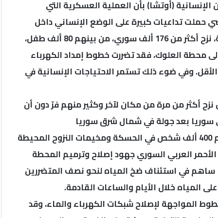
الإنسانية (أوتشا) بأن العملية العسكرية التي
ضي حملت تداعيات كبيرة على الوضع الإنساني داخل
البلد. وبعد مرور نحو أسبوعين على بدء الأعمال العدائية، نزح أكثر من 176 ألف سوري، من بينهم 80 ألف طفل،
إلى محطة العلوك، فقد تضررت خطوط إمداد الكهرباء
الأقل. وفي ضوء ذلك تستمر الاحتياجات الإنسانية في
ح أكثر من مرة من مكان لآخر وكثير منهم فرّ دون أن
سوريا بعد جولة في شمال شرق سوريا
وأكدت الأوتشا أن محطة العلوك لضخ المياه التي تخدم 400 ألف شخص في الحسكة ومخيمات النزوح المحيطة
 الأحمر العربي السوري جهود إصلاح وترميم المحطة
ا ساهم في استئناف ضخ المياه لنحو نصف المتضررين
ى المياه خلال الأيام والساعات القادمة.
وط المواجهة لإصلاح شبكات الكهرباء والماء، وقد