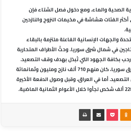
ية الصحية والماء. ومع دخول فصل الشتاء فإن
أكثر الفئات هشاشة في مخيمات النزوح والنازحين
ة.
دة والجهات الإنسانية الفاعلة ملتزمة بالبقاء
اجين في شمال شرق سوريا. وحثّ الأطراف المتحاربة
 ورحب بكافة الجهود التي تُبذل بهدف وقف التصعيد.
يُذكر أن نحو ثلاثة ملايين شخص يعيشون في شمال شرق سوريا، كان منهم 710 ألف نازح ومليون وثمانمائة
تصعيد. أما في العراق، وقبل وصول الدفعة الأخيرة
Odnoklassniki
‫Pocket
مشاركة عبر البريد
طباعة