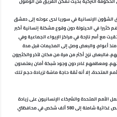
 الحكومة التركية بحيث تمكن الفريق من الوصول
 الشؤون الإنسانية في سوريا لدى عودته إلى دمشق
كثيرا في الحيلولة دون وقوع مشكلة إنسانية أكبر
تقيت مع أسر نازحة في مراكز الإيواء الجماعية وفي
منذ أعوام، والبعض وصل إلى المخيمات قبل مدة
م، فالبعض نزح أكثر من مرة من مكان لآخر والكثيرون
تهم، ومعظمهم غادر دون وجود شبكة أمان يعتمدون
م المتحدة، إلا أنه ثمّة حاجة ماسّة لزيادة حجم تلك
مل الأمم المتحدة والشركاء الإنسانيون على زيادة
مساعداتهم المنقذة للحياة، إذ يتم الإعداد لتقديم حصص غذائية شاملة إلى 580 ألف شخص في محافظتي