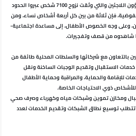
هذا ما أفادت به مفوضية الأمم المتحدة السامية لشؤون اللاجئين والتي وثقت نزوح 7100 شخص عبروا الحدود
مفوضية، فإن ثلاثة من بين كل أربعة أشخاص نساء، ومن
ين، وعلى وجه الخصوص الأطفال، إلى مساعدة اجتماعية-
 ما شاهدوه من قصف وتفجيرات.
ين بالتعاون مع شركائها والسلطات المحلية طائفة من
 خدمات الاستقبال وتقديم الوجبات الساخنة ونقل
ات للإقامة والحماية، والمراقبة وحماية الأطفال
للأشخاص ذوي الاحتياجات الخاصة.
قبال ومخازن تموين وشبكات مياه وكهرباء وصرف صحي
م تتطلب توسيع نطاق الشبكات وتقديم الخدمات لعدد