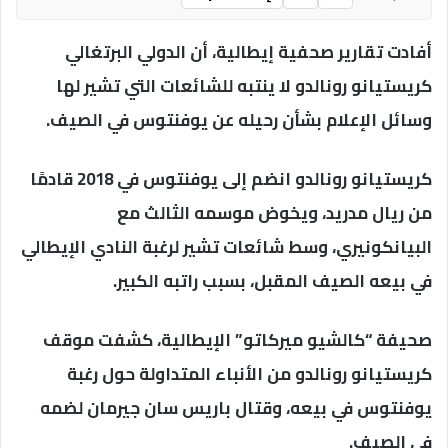
أفادت تقارير صحفية إيطالية، أن الدولي البرتغالي
كريستيانو رونالدو لا ينتبه للشائعات التي تشير لها
وسائل الإعلام بشأن رحيله عن يوفنتوس في الصيف.
كريستيانو رونالدو انضم إلى يوفنتوس في 2018 قادمًا
من ريال مدريد، ويخوض موسمه الثالث مع
البيانكونيري، وسط شائعات تشير لرغبة النادي الإيطالي
في بيعه الصيف المقبل، بسبب راتبه الكبير.
صحيفة “كالشيو ميركاتو” الإيطالية، كشفت موقف
كريستيانو رونالدو من الأنباء المتداولة حول رغبة
يوفنتوس في بيعه، وقتال باريس سان جيرمان لضمه
في الصيف.