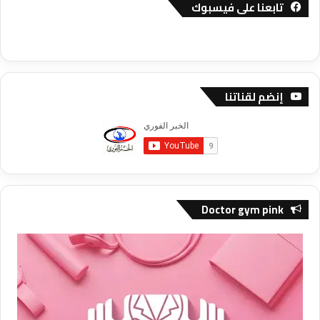
تابعنا على فيسبوك
إنضم لقناتنا
Doctor gym pink