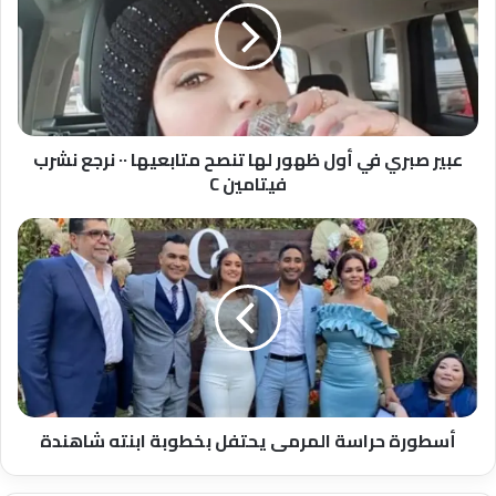
أول
ظهور
لها
تنصح
متابعيها
٠٠
نرجع
عبير صبري في أول ظهور لها تنصح متابعيها ٠٠ نرجع نشرب
نشرب
فيتامين C
فيتامين
C
أسطورة
حراسة
المرمى
يحتفل
بخطوبة
ابنته
شاهندة
أسطورة حراسة المرمى يحتفل بخطوبة ابنته شاهندة