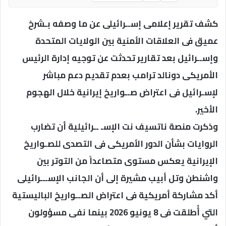
كشف تقرير إعلامى إســرائيلى عن ما وصفه بـشرخ
عميق فى العلاقات الأمنية بين الولايات المتحدة
وإســرائيل بعد تقارير تحدثت عن توجيه إدارة الرئيس
الأمريكى دونالد ترامب بعدم تقديم دعم مباشر
لإسـرائيل فى اعتراض صــواريخ إيرانية خلال الهجوم
الأخير.
وذكرت منصة ناتسيف نت الإسـ ــرائيلية أن تضارب
الروايات بشأن الدور الأمريكى فى التصدى للصـواريخ
الإيرانية يعكس مستوى متصاعداً من التوتر بين
واشنطن وتل أبيب مشيرة إلى أن الجانب الإســـرائيلى
أكد مشاركة أمريكية فى اعتراض الصــواريخ الباليستية
التي أُطلقت فى 8 يونيو 2026 بينما نفى مسؤولون