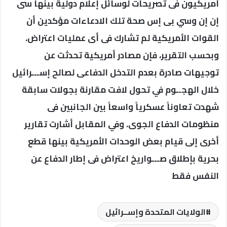
أمريكيون فى تصريحات لوسائل إعلام دولية بينها سى
إن إن وسي بى إس صحة تلك الادعاءات مؤكدين أن
القوات الأمريكية لم تشارك فى أى عمليات اعتراض.
وبحسب التقرير، فإن مصادر أمريكية تحدثت عن
توجيهات صادرة بعدم التدخل الدفاعى لصالح إســـرائيل
خلال الهجــوم في تحول لافت مقارنة بجولات سابقة
شهدت تعاوناً عسكرياً واسعاً بين الجانبين فى
منظومات الدفاع الجوى. وفي المقابل أشارت تقارير
أخرى إلى قيام بعض الوحدات الأمريكية بينها قطع
بحرية بإطلاق صـــواريخ اعتراض فى إطار الدفاع عن
النفس فقط
الولايات المتحدة وإســرائيل