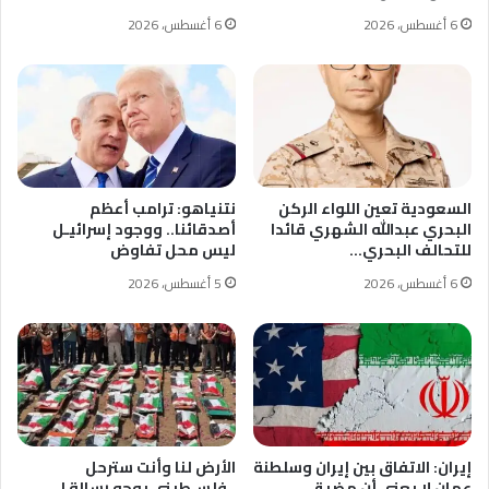
6 أغسطس، 2026
6 أغسطس، 2026
السعودية تعين اللواء الركن
نتنياهو: ترامب أعظم
البحري عبدالله الشهري قائدا
أصدقائنا.. ووجود إسرائيـل
للتحالف البحري…
ليس محل تفاوض
6 أغسطس، 2026
5 أغسطس، 2026
إيران: الاتفاق بين إيران وسلطنة
الأرض لنا وأنت سترحل
عمان لا يعنى أن مضيق…
..فلسـطينى يوجه رسالة لـ