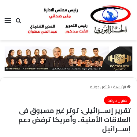
بحث عن
الق
الرئيسية
/
شئون دولية
شئون دولية
تقرير إســرائيلى: توتر غير مسبوق فى
العلاقات الأمنية.. وأمريكا ترفض دعم
إســرائيل