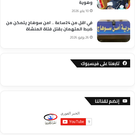
وهوية
10 يناير، 2026
في اقل من 24ساعة .. امن سوهاج يتمكن من
ضبط المتهمان بقتل فتاة المنشاة
26 يوليو، 2026
تابعنا على فيسبوك
إنضم لقناتنا