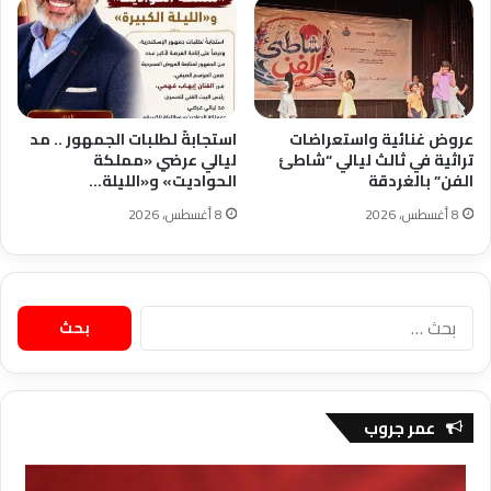
عروض غنائية واستعراضات
استجابةً لطلبات الجمهور .. مد
تراثية في ثالث ليالي “شاطئ
ليالي عرضي «مملكة
الفن” بالغردقة
الحواديت» و«الليلة…
8 أغسطس، 2026
8 أغسطس، 2026
البحث
عن:
عمر جروب