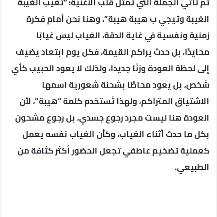
ثم تأتي الجملة التي تمثل قلب الأغنية: “تغيب الغيبة
الغيبة وتيجي ب هيبة هيبة”، وهنا نحن أمام فكرة
زمنية ونفسية في غاية الدقة، الغياب ليس غيابًا
محايدًا، بل حدث يراكم القيمة، فكل يوم ابتعاد يضيف
إلى لحظة العودة وزنًا جديدًا، ولذلك لا يعود الحبيب كأي
شخص، بل يعود محاطًا بشحنة شعورية اسمها
الاشتياق المتراكم، ولهذا تُستخدم كلمة “هيبة”، لأن
العودة هنا ليست مجرد رجوع جسدي، بل رجوع مشحون
بكل ما حدث أثناء الغياب، وكأن الغياب نفسه يعمل
كعملية تضخيم عاطفي تجعل الحضور أكثر كثافة من
الطبيعي.