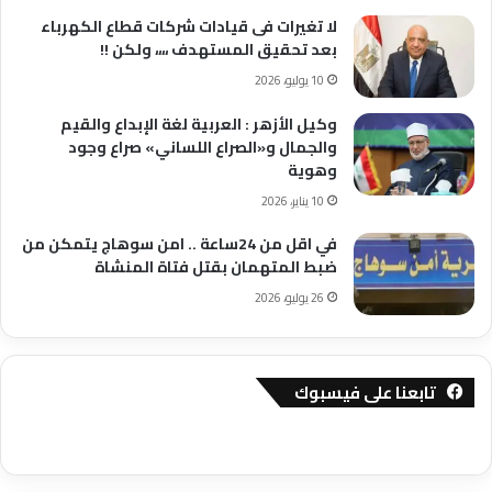
لا تغيرات فى قيادات شركات قطاع الكهرباء
بعد تحقيق المستهدف ،،،، ولكن !!
10 يوليو، 2026
وكيل الأزهر : العربية لغة الإبداع والقيم
والجمال و«الصراع اللساني» صراع وجود
وهوية
10 يناير، 2026
في اقل من 24ساعة .. امن سوهاج يتمكن من
ضبط المتهمان بقتل فتاة المنشاة
26 يوليو، 2026
تابعنا على فيسبوك