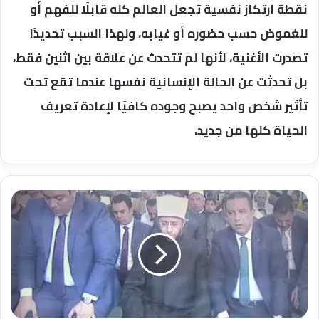
نقطة ارتكاز نفسية تجعل العالم كله قابلًا للفهم أو
للغموض حسب حضوره أو غيابه، ولهذا السبب تحديدًا
تصدرت الأغنية، لأنها لم تتحدث عن علاقة بين اثنين فقط،
بل تحدثت عن الحالة الإنسانية نفسها عندما تقع تحت
تأثير شخص واحد يصبح وجوده كافيًا لإعادة تعريف
الحياة كلها من جديد.
مباشر
..
نقل
شعائر
صلاة
الجمعة
من
المسجد
القبلي