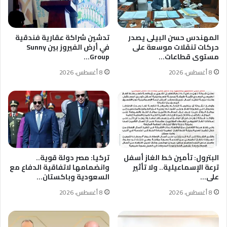
المهندس حسن البيلى يصدر
تدشين شراكة عقارية فندقية
حركات تنقلات موسعة على
في أرض الفيروز بين Sunny
مستوى قطاعات…
Group…
8 أغسطس، 2026
8 أغسطس، 2026
البترول: تأمين خط الغاز أسفل
تركيا: مصر دولة قوية..
ترعة الإسماعيلية.. ولا تأثير
وانضمامها لاتفاقية الدفاع مع
على…
السعودية وباكستان…
8 أغسطس، 2026
8 أغسطس، 2026