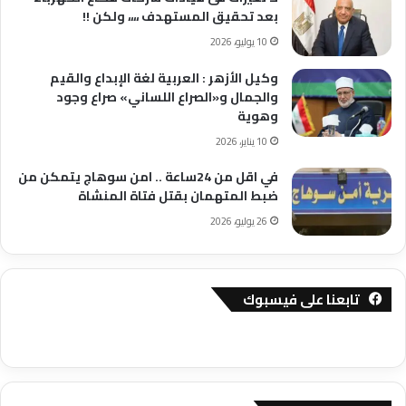
بعد تحقيق المستهدف ،،،، ولكن !!
10 يوليو، 2026
وكيل الأزهر : العربية لغة الإبداع والقيم
والجمال و«الصراع اللساني» صراع وجود
وهوية
10 يناير، 2026
في اقل من 24ساعة .. امن سوهاج يتمكن من
ضبط المتهمان بقتل فتاة المنشاة
26 يوليو، 2026
تابعنا على فيسبوك