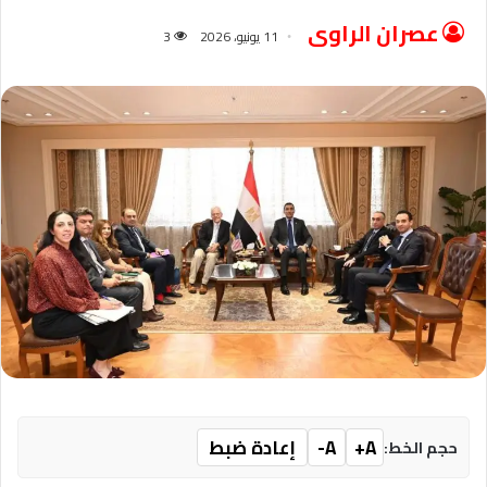
عصران الراوى
11 يونيو، 2026
3
A+
A-
إعادة ضبط
حجم الخط: