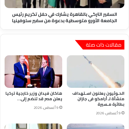
رئيس
الجامعة
الأورو
السفير التركي بالقاهرة يشارك في حفل تكريم رئيس
متوسطية
الجامعة الأورو متوسطية بدعوة من سفير سلوفينيا
بدعوة
من
سفير
سلوفينيا
مقالات ذات صلة
الحـوثيون يعلنون اسـتهداف
هاكان فيدان وزير خارجية تركيا
منشأة لـ أرامكو فى جازان
يعلن مصر قد تنضم إلى…
بطائرة مـسيرة
9 أغسطس، 2026
9 أغسطس، 2026