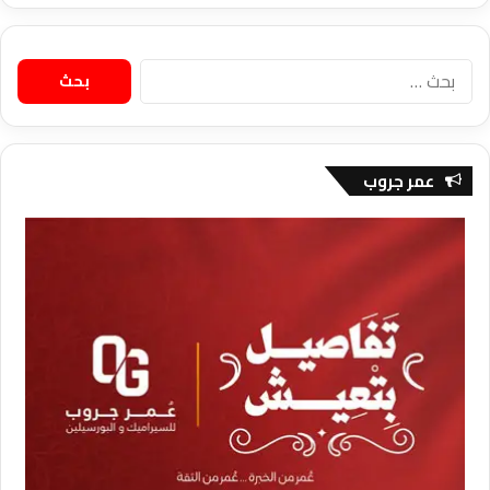
البحث
عن:
عمر جروب