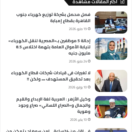
أكثر المقالات مشاهدة
فصل محصل بشركة توزيع كهرباء جنوب
القاهرة بقطاع إمبابة
19 مايو، 2026
إحالة 5 موظفين بـ«المصرية لنقل الكهرباء»
لنيابة الأموال العامة بتهمة اختلاس 8.5
مليون جنيه
24 مايو، 2026
لا تغيرات فى قيادات شركات قطاع الكهرباء
بعد تحقيق المستهدف ،،،، ولكن !!
10 يوليو، 2026
وكيل الأزهر : العربية لغة الإبداع والقيم
والجمال و«الصراع اللساني» صراع وجود
وهوية
10 يناير، 2026
في اقل من 24ساعة .. امن سوهاج يتمكن من