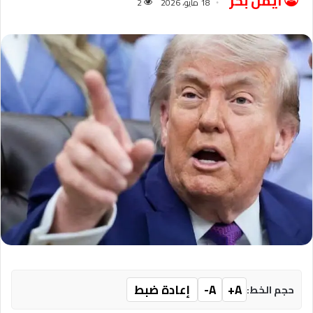
ايمن بحر
18 مايو، 2026
2
A+
A-
إعادة ضبط
حجم الخط: