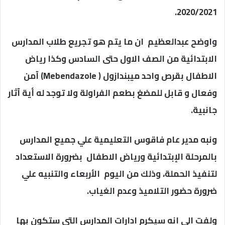
2020/2021.
واوضح عبدالعظيم ان ما يتم هو تجريع طلاب المدارس
الابتدائية من الصف الاول حتى السادس وكذا رياض
الاطفال بقرص واحد ميبندازول ( Mebendazole) آمن
وفعال و قابل للمضغ بطعم الفراولة ولا توجد له أية آثار
جانبية.
ونبه مدير عام فاقوس التعليمية علي جميع المدارس
بالمرحلة الإبتدائية ورياض الاطفال بضرورة الاستعداد
لتنفيذ الحملة، وذلك من اليوم الأربعاء والتنبيه علي
ضرورة حضور التلاميذ وعدم الغياب.
ولفت الى انه سيكرم ادارات المدارس التى ستكون بها