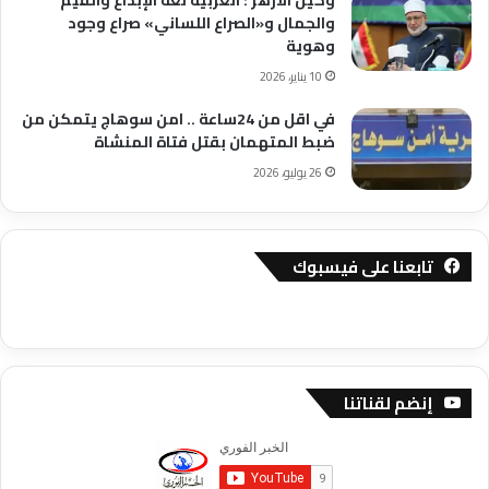
وكيل الأزهر : العربية لغة الإبداع والقيم
والجمال و«الصراع اللساني» صراع وجود
وهوية
10 يناير، 2026
في اقل من 24ساعة .. امن سوهاج يتمكن من
ضبط المتهمان بقتل فتاة المنشاة
26 يوليو، 2026
تابعنا على فيسبوك
إنضم لقناتنا