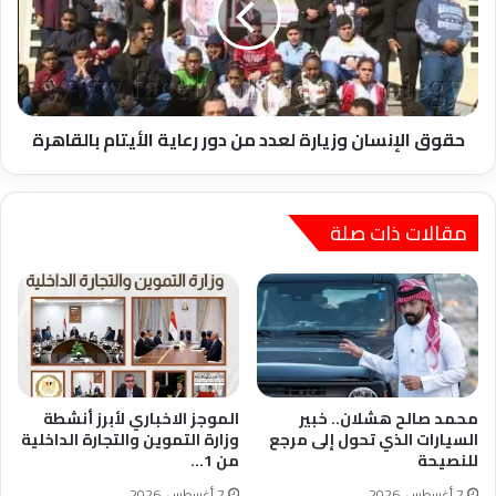
من
دور
رعاية
الأيتام
بالقاهرة
حقوق الإنسان وزيارة لعدد من دور رعاية الأيتام بالقاهرة
مقالات ذات صلة
محمد صالح هشلان.. خبير
الموجز الاخباري لأبرز أنشطة
السيارات الذي تحول إلى مرجع
وزارة التموين والتجارة الداخلية
للنصيحة
من 1…
7 أغسطس، 2026
7 أغسطس، 2026