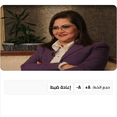
A+
A-
إعادة ضبط
حجم الخط: