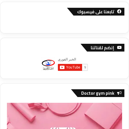
تابعنا على فيسبوك
إنضم لقناتنا
Doctor gym pink