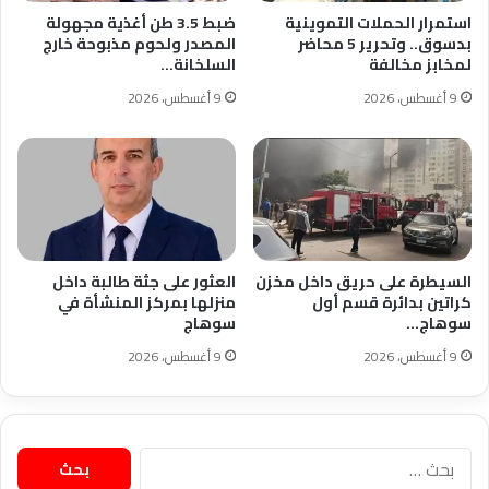
استمرار الحملات التموينية
ضبط 3.5 طن أغذية مجهولة
بدسوق.. وتحرير 5 محاضر
المصدر ولحوم مذبوحة خارج
لمخابز مخالفة
السلخانة…
9 أغسطس، 2026
9 أغسطس، 2026
السيطرة على حريق داخل مخزن
العثور على جثة طالبة داخل
كراتين بدائرة قسم أول
منزلها بمركز المنشأة في
سوهاج…
سوهاج
9 أغسطس، 2026
9 أغسطس، 2026
البحث
عن: