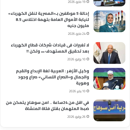
19 مايو، 2026
إحالة 5 موظفين بـ«المصرية لنقل الكهرباء»
لنيابة الأموال العامة بتهمة اختلاس 8.5
مليون جنيه
24 مايو، 2026
لا تغيرات فى قيادات شركات قطاع الكهرباء
بعد تحقيق المستهدف ،،،، ولكن !!
10 يوليو، 2026
وكيل الأزهر : العربية لغة الإبداع والقيم
والجمال و«الصراع اللساني» صراع وجود
وهوية
10 يناير، 2026
في اقل من 24ساعة .. امن سوهاج يتمكن من
ضبط المتهمان بقتل فتاة المنشاة
26 يوليو، 2026