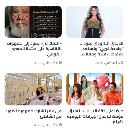
هايدي البارودي تعود بـ
«الملك لير» يعود إلى جمهوره
“واحدة غيري” وتستعد
بالقاهرة على خشبة المسرح
لمفاجآت فنية وحفلات…
القومي…
6 أغسطس، 2026
6 أغسطس، 2026
حرصًا على دقة البيانات.. تعليق
مى عمر تشارك جمهورها صورا
مؤقت لإرسال الإيرادات اليومية
من الشاطئ
لفيلم…
4 أغسطس، 2026