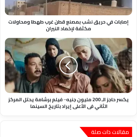
غرب
طهطا
ومحاولات
مكثفة
إصابات في حريق نشب بمصنع قطن غرب طهطا ومحاولات
لإخماد
مكثفة لإخماد النيران
النيران
يكسر
حاجز
الـ
200
مليون
جنيه٠٠
فيلم
برشامة
يحتل
المركز
يكسر حاجز الـ 200 مليون جنيه٠٠ فيلم برشامة يحتل المركز
الثاني
الثاني فى الأعلى إيراد بتاريخ السينما
فى
الأعلى
إيراد
بتاريخ
مقالات ذات صلة
السينما