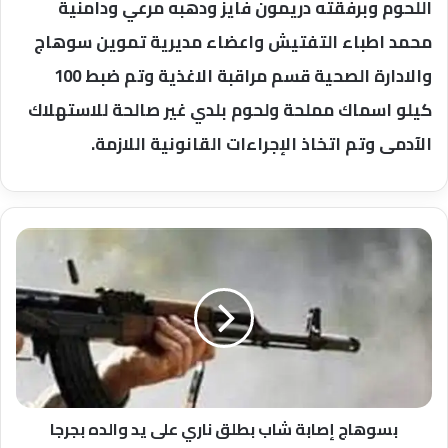
اللحوم وبرفقته دريمون فايز ودهبه مرعي ودامنية
محمد اطباء التفتيش واعضاء مديرية تموين سوهاج
والادارة الصحية قسم مراقبة الاغذية وتم ضبط 100
كيلو اسماك مملحة ولحوم بلدي غير صالحة للاستهلاك
الآدمى وتم اتخاذ الإجراءات القانونية اللازمة.
بسوهاج
إصابة
شاب
بطلق
ناري
على
يد
والده
بجرجا
بسوهاج إصابة شاب بطلق ناري على يد والده بجرجا