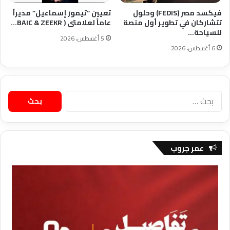
فيكسد مصر (FEDIS) وحلول
تعيين “تيمور إسماعيل” مديراً
تتشاركان في تطوير أول منصة
عاماً لعلامتى ( BAIC & ZEEKR…
للسياحة…
5 أغسطس، 2026
6 أغسطس، 2026
البحث
عن:
عمر جروب