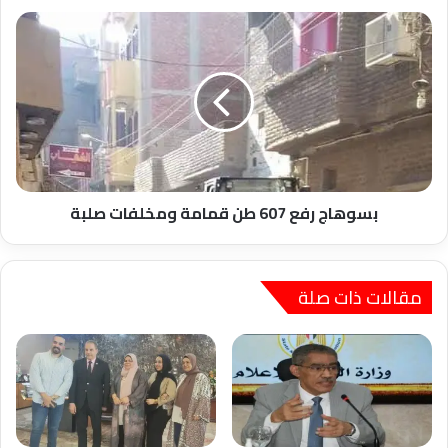
بسوهاج
رفع
607
طن
قمامة
ومخلفات
صلبة
بسوهاج رفع 607 طن قمامة ومخلفات صلبة
مقالات ذات صلة