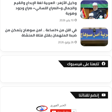
وكيل الأزهر : العربية لغة الإبداع والقيم
والجمال و«الصراع اللساني» صراع وجود
وهوية
10 يناير، 2026
في اقل من 24ساعة .. امن سوهاج يتمكن من
ضبط المتهمان بقتل فتاة المنشاة
26 يوليو، 2026
تابعنا على فيسبوك
إنضم لقناتنا