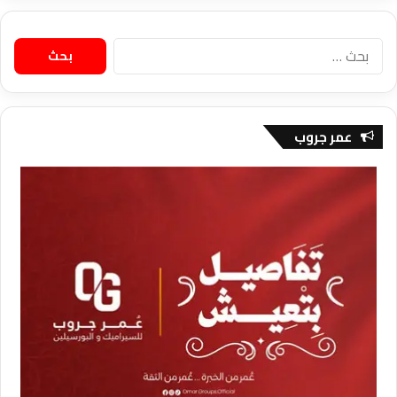
البحث
عن:
عمر جروب