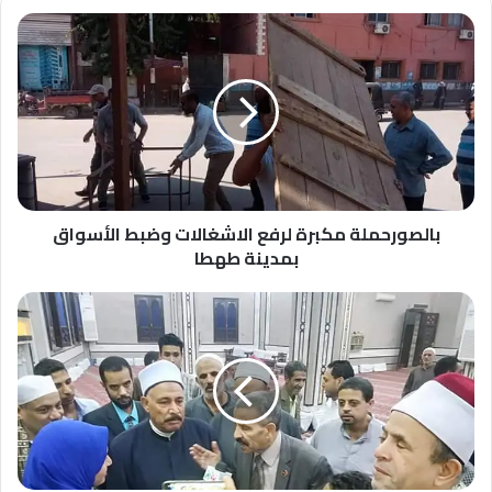
بالصورحملة
مكبرة
لرفع
الاشغالات
وضبط
الأسواق
بمدينة
طهطا
بالصورحملة مكبرة لرفع الاشغالات وضبط الأسواق
بمدينة طهطا
بالصور
احتفالات
اوقاف
جرجابالمولد
النبوي
الشريف
بمسجد
الشيخ
عياش