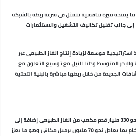
 ما يمنحه ميزة تنافسية تتمثل فى سرعة ربطه بالشبكة
ة إلى جانب تقليل تكاليف التشغيل والاستثمارات
استراتيجية موسعة لزيادة إنتاج الغاز الطبيعى عبر
البحر المتوسط ودلتا النيل مع توسيع التعاون مع
فات الجديدة من خلال ربطها مباشرة بالبنية التحتية
وتشير التقديرات الأولية للكشف إلى احتياطيات تبلغ نحو 330 مليار قدم مكعب من الغاز الطبيعى إضافة إلى
ما يقرب من 10 ملايين برميل من المتكثفات والزيت الخام بما يعادل نحو 70 مليون برميل مكافئ وهو ما يعزز