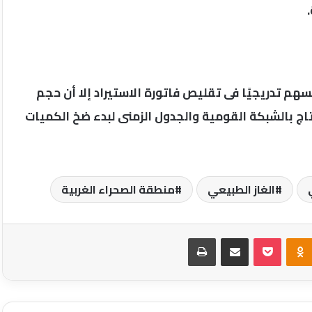
تسهم تدريجيًا فى تقليص فاتورة الاستيراد إلا أن حجم
إنتاج بالشبكة القومية والجدول الزمنى لبدء ضخ الكميات
الغاز الطبيعي
منطقة الصحراء الغربية
Odnoklassniki
‫Pocket
مشاركة عبر البريد
طباعة