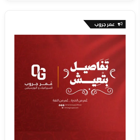
عمر جروب