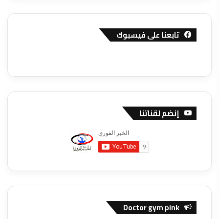
تابعنا على فيسبوك
إنضم لقناتنا
Doctor gym pink