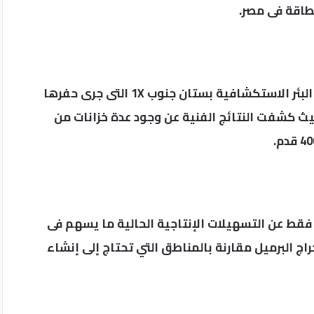
لطاقة فى مصر.
وأوضحت شركة عجيبة للبترول أن الاكتشاف تحقق عبر البئر الاستكشافية بستان جنوب 1X التى جرى حفرها
لحفر المصرية حيث كشفت النتائج الفنية عن وجود عدة خزانات من
وقع البئر يبعد نحو 10 كيلومترات فقط عن التسهيلات الإنتاجية الحالية ما يسهم فى
ج البرميل مقارنة بالمناطق التي تحتاج إلى إنشاء