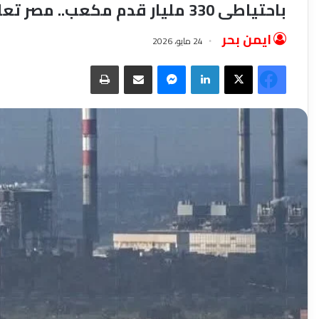
باحتياطى 330 مليار قدم مكعب.. مصر تعلن كشفًا جديدًا للغاز فى الصحراء الغربية
ايمن بحر
24 مايو، 2026
فيسبوك
‫X
لينكدإن
ماسنجر
مشاركة عبر البريد
طباعة