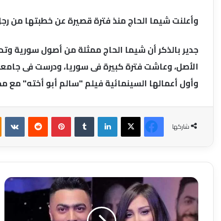
وأعلنت شيما الحاج منذ فترة قصيرة عن خطبتها من رجل
جدير بالذكر أن شيما الحاج ممثلة من أصول سورية وتح
الأصل، وعاشت فترة كبيرة فى سوريا، ودرست فى جامع
وأول أعمالها السينمائية فيلم "سالم أبو أخته" مع م
فيسبوك
‫X
لينكدإن
بينتيريست
شاركها
بسمة
بوسيل
تعلن
انفصالها