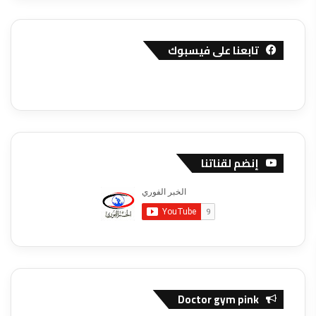
تابعنا على فيسبوك
إنضم لقناتنا
Doctor gym pink