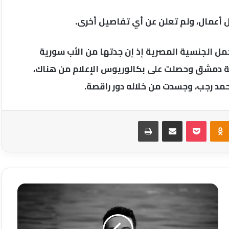
 أعمال، ولم تعلن عن أي تفاصيل أخرى.
مل الجنسية المصرية إذ إن جدتها من الأب سورية
ة دمشق وحصلت على بكالوريوس الإعلام من هناك،
حمد رجب، وجسدت من خلاله دور راقصة.
Odnoklassniki
‫Pocket
مشاركة عبر البريد
طباعة
يا
حبيبى
لسامى
شمسى