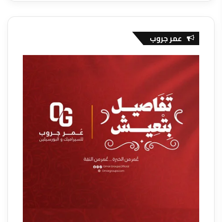
عمر جروب