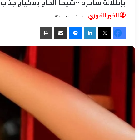
بإطلالة ساحره ٠٠شيما الحاج بمكياج جذاب تستعرض جمالها على الانستجرام
الخبر الفوري
13 نوفمبر، 2020
فيسبوك
‫X
لينكدإن
ماسنجر
مشاركة عبر البريد
طباعة