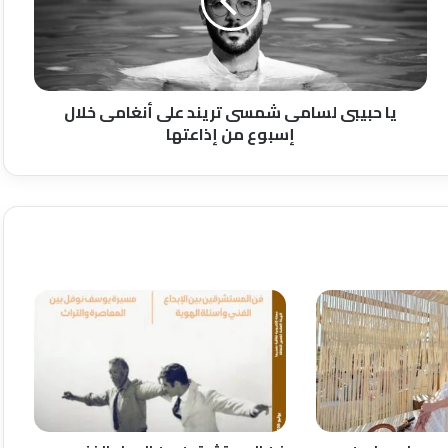
تريند
على
أنغامى
خلال
إسبوع
من
يا حبيبى لسامى شمسى تريند على أنغامى خلال
إذاعتها
إسبوع من إذاعتها