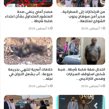
من الارتكازات إلى المطرانية..
مصدر أمني ينفي صحة
مدير أمن سوهاج يجوب
المنشور المتداول بشأن اعتداء
الشوارع لمتابعة…
ضابط شرطة…
7 أغسطس، 2026
6 أغسطس، 2026
انتحال صفة ضابط شرطة.. ضبط
خلافات أسرية تنتهي بجريمة
شخص استوقف السيارات
مروعة.. أب يشعل النيران في
وفحص التراخيص…
نجله…
6 أغسطس، 2026
6 أغسطس، 2026