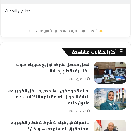
خطأ في التحديث
الأسعار استرشادية وتحدث لحظياً وفقاً للبورصة العالمية.
أكثر المقالات مشاهدة
فصل محصل بشركة توزيع كهرباء جنوب
القاهرة بقطاع إمبابة
19 مايو، 2026
إحالة 5 موظفين بـ«المصرية لنقل الكهرباء»
لنيابة الأموال العامة بتهمة اختلاس 8.5
مليون جنيه
24 مايو، 2026
لا تغيرات فى قيادات شركات قطاع الكهرباء
بعد تحقيق المستهدف ،،،، ولكن !!