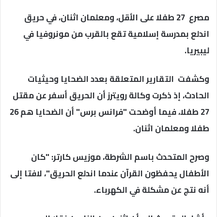
مصرع 27 طفلا على الأقل، ومعلمان اثنان، في حريق
اندلع بمدرسة إسلامية تقع بالقرب من مونروفيا في
ليبيريا.
وكشفت التقارير المتعلقة بعدد الضحايا وحيثيات
الحادث، إذ ذكرت وكالة رويترز أن الحريق أسفر عن مقتل
27 طفلا، فيما أوضحت "فرانس برس" أن الضحايا هم 26
طفلا ومعلمان اثنان.
وصرح المتحدث باسم الشرطة، موزيس كارتر: "كان
الأطفال يحفظون القرآن عندما اندلع الحريق"، لافتا إلى
أنه نتج عن مشكلة في الكهرباء.