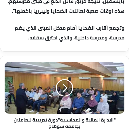
باينسفيل، نتيجة حريق قاتل اندلع في مبنى مدرستهم،
هذه أوقات صعبة لعائلات الضحايا وليبيريا بأكملها".
وتجمع أقارب الضحايا أمام مدخل المبنى الذي يضم
مدرسة، ومدرسة داخلية، والذي احترق سقفه.
"الإدارة
المالية
والمحاسبية"دورة
تدريبية
للعاملين
بجامعة
سوهاج
"الإدارة المالية والمحاسبية"دورة تدريبية للعاملين
بجامعة سوهاج