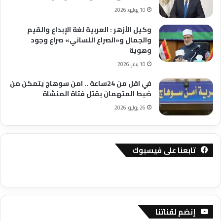
10 يوليو، 2026
وكيل الأزهر : العربية لغة الإبداع والقيم
والجمال و«الصراع اللساني» صراع وجود
وهوية
10 يناير، 2026
في اقل من 24ساعة .. امن سوهاج يتمكن من
ضبط المتهمان بقتل فتاة المنشاة
26 يوليو، 2026
تابعنا على فيسبوك
إنضم لقناتنا