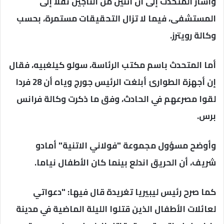
وأشار المتحدث إلى أن اثنين من الناجين نقلا إلى
المستشفى، فيما لا تزال التحقيقات مستمرة، بحسب
وكالة رويترز.
أما المتحدث باسم مكتب الرئاسة، سولو كيلغبيه، فقال
إن أجهزة الطوارئ أبلغت الرئيس جورج وياه أن 28 فردا
لقوا مصرعهم في الحادث، وفق ما ذكرت وكالة فرانس
برس.
وأوضح مسؤول مجموعة "فولاني الاتنية" أمادو
شريف، أن الحريق اندلع بينما كان الأطفال نياما.
كما صرح رئيس ليبيريا تغريدة قال فيها: "دعواتي
لعائلات الأطفال الذين قتلوا الليلة الماضية في مدينة