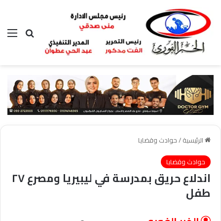
بحث عن
الق
الرئيسية
/
حوادث وقضايا
حوادث وقضايا
اندلاع حريق بمدرسة في ليبيريا ومصرع ٢٧
طفل