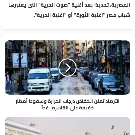
المصرية، تحديدًا بعد أغنية "صوت الحرية" التى يعتبرها
شباب مصر "أغنية الثورة" أو "أغنية الحرية".
الأرصاد
تعلن
انخفاض
درجات
الحرارة
وسقوط
أمطار
خفيفة
على
القاهرة..
الأرصاد تعلن انخفاض درجات الحرارة وسقوط أمطار
غدآ
خفيفة على القاهرة.. غدآ
النائبة
رقية
الهلالي