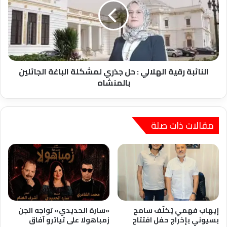
:
حل
جذري
لمشكلة
الباغة
الجائلين
بالمنشاه
النائبة رقية الهلالي : حل جذري لمشكلة الباغة الجائلين
بالمنشاه
مقالات ذات صلة
إيهاب فهمي يُكلّف سامح
«سارة الحديدي» تواجه الجن
بسيوني بإخراج حفل افتتاح
زمباهولا على تياترو آفاق