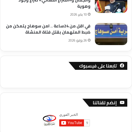
والجمال و«الصراع اللساني» صراع وجود
وهوية
10 يناير، 2026
في اقل من 24ساعة .. امن سوهاج يتمكن من
ضبط المتهمان بقتل فتاة المنشاة
26 يوليو، 2026
تابعنا على فيسبوك
إنضم لقناتنا