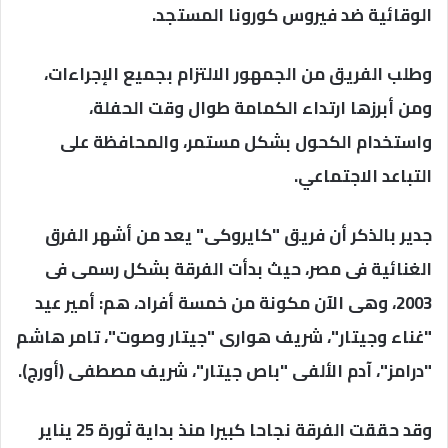
الوقائية ضد فيروس كورونا المستجد.
وطلب الفريق من الجمهور الالتزام بجميع الإجراءات،
ومن أبرزها ارتداء الكمامة طوال وقت الحفلة،
واستخدام الكحول بشكل مستمر، والمحافظة على
التباعد الاجتماعي.
جدير بالذكر أن فريق "كايروكى" يعد من أشهر الفرق
الغنائية فى مصر، حيث بدأت الفرقة بشكل رسمى فى
2003، وهى الآن مكونة من خمسة أفراد، هم: أمير عيد
"غناء وجيتار"، شريف هوارى "جيتار وصوت"، تامر هاشم
"درامز"، آدم الألفى "باص جيتار"، شريف مصطفى (أورج).
وقد حققت الفرقة نجاحا كبيرا منذ بداية ثورة 25 يناير