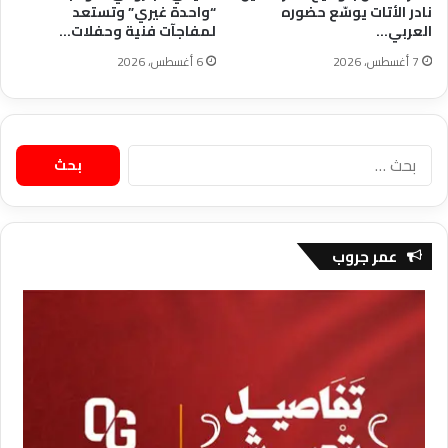
نادر الأتات يوسّع حضوره
“واحدة غيري” وتستعد
العربي…
لمفاجآت فنية وحفلات…
7 أغسطس، 2026
6 أغسطس، 2026
البحث
عن:
عمر جروب