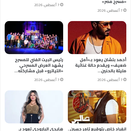
«مسرح مصر»
7 أغسطس، 2026
7 أغسطس، 2026
أحمد بتشان يعود بـ«أمل
رئيس البيت الفني للمسرح
ضعيف» ويقدم حالة غنائية
يشهد العرض المسرحي
مليئة بالحنين…
«التياترو» قبل مشاركته…
7 أغسطس، 2026
7 أغسطس، 2026
انفراد خاص بتوقيع تامر حسين..
هايدي البارودي تعود بـ