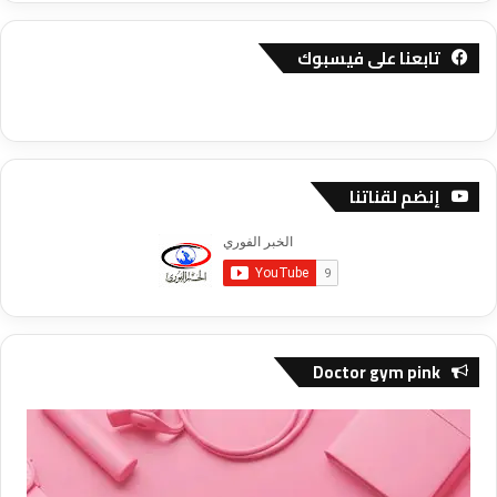
تابعنا على فيسبوك
إنضم لقناتنا
Doctor gym pink