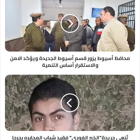
أسيوط
يزور
قسم
أسيوط
الجديدة
ويؤكد
الامن
والاستقرار
أساس
محافظ أسيوط يزور قسم أسيوط الجديدة ويؤكد الامن
التنمية
والاستقرار أساس التنمية
تُنعي
جريدة"الخبر
الفوري"
فقيد
شباب
المجابره
بجرجا
تُنعي جريدة"الخبر الفوري" فقيد شباب المجابره بجرجا