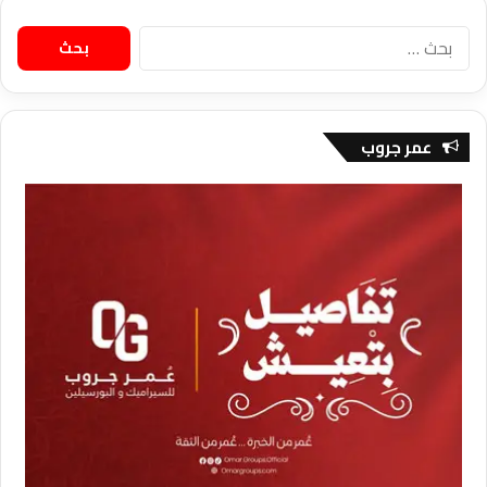
البحث
عن:
عمر جروب