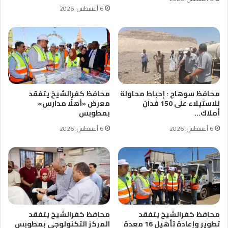
6 أغسطس، 2026
محافظ سوهاج : إحباط محاولة
محافظ كفرالشيخ يتفقد
للاستيلاء على 150 فدان
معرض «أهلًا مدارس»
أملاك…
بمطوبس
6 أغسطس، 2026
6 أغسطس، 2026
محافظ كفرالشيخ يتفقد
محافظ كفرالشيخ يتفقد
تطوير وإعادة تأهيل 16 معدة
المركز التكنولوجي بمطوبس