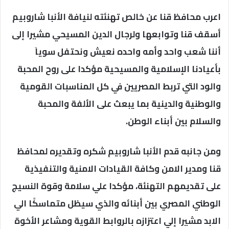
اعرب محافظ قنا عن خالص تهنئته لنيافة الأنبا شاروبيم
أسقف قنا وتوابعها ولرجال الدين المسيحي مشيرا إلى
أننا شعب واحد وأمه واحده نعيش ونحتفل سوياَ
بأعيادنا الإسلامية والمسيحية مؤكدا على روح المحبة
والود التي تربط المصريين في كل المناسبات القومية
والوطنية والدينية بما يبعث على الألفة والمحبة
والسلام بين أبناء الوطن.
ومن جانبه قدم الأنبا شاروبيم شكره وتقديره لمحافظ
قنا ومدير الامن وكافة القيادات الامنية والتنفيذية
على تقديمهم التهنئة، مؤكدا علي سلامة وقوة النسيج
الوطني المصري بين أبنائه والذي سيظل متماسكًا الي
الابد مشيرا إلي اعتزازه بالروابط القوية ومشاعر الأخوة