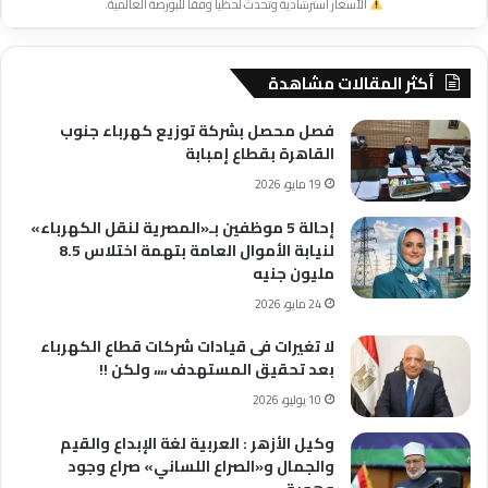
الأسعار استرشادية وتحدث لحظياً وفقاً للبورصة العالمية.
أكثر المقالات مشاهدة
فصل محصل بشركة توزيع كهرباء جنوب
القاهرة بقطاع إمبابة
19 مايو، 2026
إحالة 5 موظفين بـ«المصرية لنقل الكهرباء»
لنيابة الأموال العامة بتهمة اختلاس 8.5
مليون جنيه
24 مايو، 2026
لا تغيرات فى قيادات شركات قطاع الكهرباء
بعد تحقيق المستهدف ،،،، ولكن !!
10 يوليو، 2026
وكيل الأزهر : العربية لغة الإبداع والقيم
والجمال و«الصراع اللساني» صراع وجود