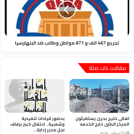
و
871
مواطن
وطالب
ضد
البلهارسيا
تجريع 467 الف و 871 مواطن وطالب ضد البلهارسيا
مقالات ذات صلة
اهالى خليج بحرى يستغيثون
بحضور قيادات تنفيذية
المركز الطبى خارج الخدمه
وشعبية.. احتفال كبير بزفاف
نجل مدير إدارة…
6 أغسطس، 2026