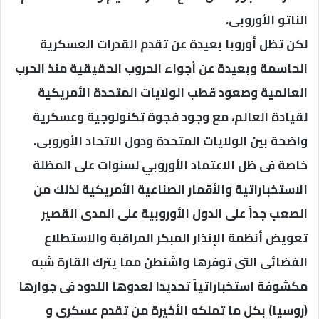
الناتو الأوروبى.
لكن تظل أوروبا بعيدة عن تقدم القدرات العسكرية
الحاسمة وبعيدة عن أجواء الحروب الحقيقية منذ الحرب
العالمية وصعود قطب الولايات المتحدة الأمريكية
لقيادة العالم، مع وجود فجوة تكنولوجية وعسكرية
واضحة بين الولايات المتحدة ودول الاتحاد الأوروبى.
خاصة فى ظل ​الاعتماد الأوروبي لسنوات على المظلة
الاستخباراتية والأقمار الصناعية الأمريكية لذلك من
الصعب جداً على الدول الأوروبية على المدى القصير
تعويض أنظمة الإنذار المبكر المراقبة والاستطلاع
الفضائى التى توفرها واشنطن مما يترك القارة شبه
مكشوفة استخباراتياً تحديدا لعدوها اللدود فى جوارها
(روسيا) بكل ما تملكه الأخيرة من تقدم عسكرى و