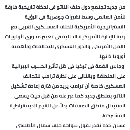
من جديد تجتمع دول حلف الناتو فى لحظة تاريخية فارقة
للأمن العالمى وسط تغيرات جوهرية فى الرؤية
الاستراتيجية الأمريكية للحلف العســكرى الغربى مع
رغبة الإدارة الأمريكية الحالية فى تغيير محورى لأولويات
الأمن الأمريكى والدور العسكرى للتحالفات ولأهمية
أوروبا ذاتها.
‏ وجاءن القمة فى تركيا فى ظل تأثير الحـــرب الإيرانية
على المنطقة وبالتالى على نظرة ترامب للتحالف
العسكرى خاصة أن ترامب يريد من فترة إعادة تشكيل
‎الناتو بمنطق جديد كما عبر عنه من قبل حيث يسعى
لاستبدال منطق الصفقات بدلاً عن القيم الديمقراطية
المشتركة!.
عشان كده نقدر نقول بيواجه حلف شمال الأطلسى