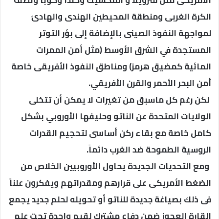
الأمريكى مثل فنزويلا و المكسيك وكندا وكوبا ونصف
الكرة الغربى ومنطقة المحيطين الهندى والهادئ
لمواجهة النفوذ الصينى بالإضافة إلى بؤر التوتر
المستجدة في الشرق الأوسط (مثل أمن الممرات
المائية كمضيق هرمز) ومناطق النفوذ الأفريقى خاصة
أمن البحر الأحمر والقرن الأفريقي.
​ لكن رغم كل ماسبق من تغيرات لا يمكن أن تتخلى
الولايات المتحدة عن الناتو وحليفها الأوروبي بشكل
كامل خاصة مع بقاء ركن أساسى لتحجيم القدرات
الروسية الطموحة ضد الغرب دائماً.
​ ومع التحديات الجديدة يحاول الأوروبيين الخلاص من
الضغط الأمريكى على قرارهم ومقدراتهم ويفكرون علناً
فى ذلك بصياغة جديدة للناتو أو تحويله لحلم جديد يجمع
القارة العجوز ضمن دفاع مشترك لقيم واحدة تحت علم