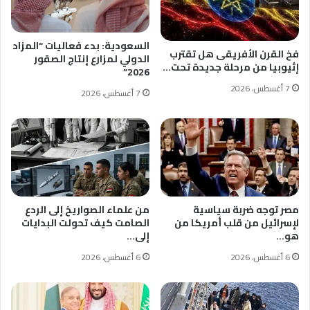
السعودية: بدء فعاليات “المزاد
فخ القرن الأفريقى هل تقترب
الدولي لمزارع إنتاج الصقور
إثيوبيا من مرحلة جديدة تحت…
2026”
7 أغسطس، 2026
7 أغسطس، 2026
مصر توجه ضربة سياسية
من علماء الصواريخ إلى الردع
لإسرائيل من قلب أمريكا من
الصامت كيف تحولت البدايات
هو…
إلى…
6 أغسطس، 2026
6 أغسطس، 2026