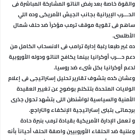
والقوة خاصة بعد رفض الناتو المشاركة المباشرة فى
الحـــرب الإيرانية بجانب الجيش الأمريكى وده اللي
ساهم فى تقوية موقف ترمب مؤخراً ضد حلف شمال
الأطلسى.
ده غير طبعا رغبة إدارة ترامب فى الانسحاب الكامل من
دعم حـــرب أوكرانيا بينما يكافح الناتو ودوله الأوروبية
لدعم أوكرانيا بكل شىء ضد روسيا.
وعشان كده بتشوف تقارير تحليل إستراتيجى فى إعلام
الولايات المتحدة بتتكلم بوضوح عن تغيير العقيدة
الأمنية والسياسية لواشنطن اللى بتشهد تحول جذرى
برجماتى بتبنى إستراتيجية الإنكفاء والتراجع.
و تعمل الإدارة الأمريكية بقيادة ترمب بنبرة حادة
وعلنية ضد الحلفاء الأوروبيين واصفة الحلف أحياناً بأنه