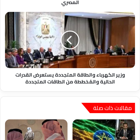
وترقب
المصري
لمحضر
الفيدرالي
وزير
وقرار
الكهرباء
المركزي
والطاقة
المصري
المتجددة
يستعرض
القدرات
الحالية
والمُخططة
من
الطاقات
وزير الكهرباء والطاقة المتجددة يستعرض القدرات
المتجددة
الحالية والمُخططة من الطاقات المتجددة
مقالات ذات صلة