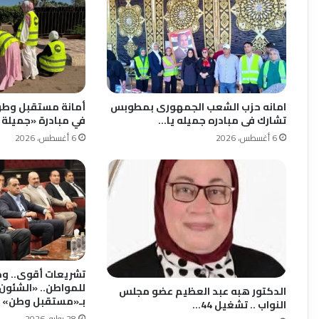
امانه حزب الشعب الجمهورى بمطوبس
أمانة مستقبل وط
تشارك فى مبادره جميله يا…
في مبادرة «جميلة 
6 أغسطس، 2026
6 أغسطس، 2026
تشريعات أقوى.. و
للمواطن.. «الشئون 
الدكتور هبه عبد العظيم عضو مجلس
بـ«مستقبل وطن» 
النواب .. تشغيل 44…
28 يوليو، 2026