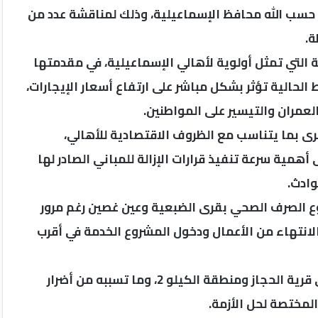
 حسب الله محافظ الإسماعيلية، وذلك لمناقشة عدد من
ة.
 التي تمثل أولوية لأهالي الإسماعيلية، في مقدمتها
 الحالية تؤثر بشكل مباشر على ارتفاع أسعار الإيجارات،
العمران والتيسير على المواطنين.
رى بما يتناسب مع الظروف الاقتصادية للأهالي،
همية سرعة تنفيذ قرارات الإزالة للمباني الصادر لها
وادث.
الصرف الصحي بقرى الضبعية وعين غصين رغم مرور
الانتهاء من الأعمال ودخول المشروع الخدمة في أقرب
كما سلط الضوء على مشكلة ارتفاع منسوب المياه في قرية الحجاز ومنطقة الكيلو 2، وما تسببه من أضرار
المختصة لحل الأزمة.