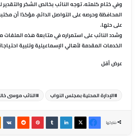
وفي ختام كلمته، توجه النائب بخالص الشكر والتقدير 
المحافظة وحرصه على التواصل الدائم، مؤكدًا أن مكتب
على حلها.
وشدد النائب على استمراره في متابعة هذه الملفات 
الخدمات المقدمة لأهالي الإسماعيلية وتلبية احتياج
عرض أقل
الإدارة المحلية بمجلس النواب
النائب موسى خا
‫X
فيسبوك
لينكدإن
بينتيريست
شاركها