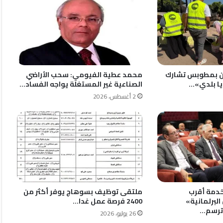
ن بمطوبس تشارك
محمد عطية الفيومي: سحب الأراضي
يا بلدي»…
الصناعية غير المستغلة يواجه الفساد…
2 أغسطس، 2026
خدمة أقرب
ملتقى توظيف بسوهاج يوفر أكثر من
البرلمانية»
2400 فرصة عمل غدا…
ترسم…
26 يوليو، 2026