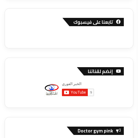
تابعنا على فيسبوك
إنضم لقناتنا
Doctor gym pink