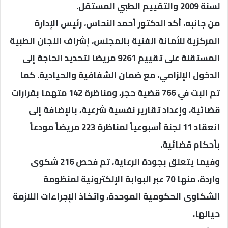
لسنة 2009 والتقييم الطبي المستقل.
من جانبه، أكد الدكتور أحمد النحاس، رئيس الإدارة
المركزية للأمانة الفنية بالمجلس، إشراف اللجان الطبية
المستقلة على تقييم 9261 مريضاً لتحديد الحاجة إلى
الدخول الإلزامي، مع ضمان الشفافية والحيادية. كما
تم البت في 766 قضية حجر، ومناظرة 142 متهماً بقرارات
قضائية، وإعداد تقارير نفسية شرعية، بالإضافة إلى
انعقاد 11 لجنة أسبوعياً لمناظرة 223 مريضاً مودعاً
بأحكام قضائية.
وفيما يتعلق بجودة الرعاية، تم فحص 216 شكوى
واردة، منها 70 عبر البوابة الإلكترونية لمنظومة
الشكاوى الحكومية الموحدة، واتخاذ الإجراءات اللازمة
حيالها.