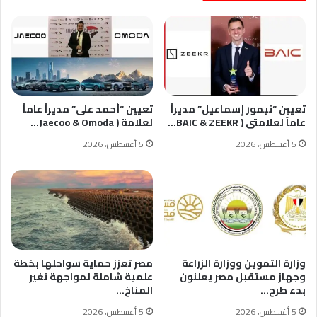
تعيين “تيمور إسماعيل” مديراً
تعيين “أحمد على” مديراً عاماً
عاماً لعلامتى ( BAIC & ZEEKR…
لعلامة ( Jaecoo & Omoda…
5 أغسطس، 2026
5 أغسطس، 2026
وزارة التموين ووزارة الزراعة
مصر تعزز حماية سواحلها بخطة
وجهاز مستقبل مصر يعلنون
علمية شاملة لمواجهة تغير
بدء طرح…
المناخ…
5 أغسطس، 2026
5 أغسطس، 2026