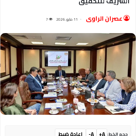
الشريف للتحقيق
عصران الراوى
11 مايو، 2026
7
A+
A-
إعادة ضبط
حجم الخط: