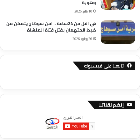
وهوية
10 يناير، 2026
في اقل من 24ساعة .. امن سوهاج يتمكن من
ضبط المتهمان بقتل فتاة المنشاة
26 يوليو، 2026
تابعنا على فيسبوك
إنضم لقناتنا