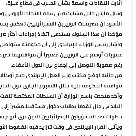
أثارت انتقادات واسعة بشأن الحــرب فى قطاع غــزة.
وقال مارتن خلال مشاركته فى قمة الاتحاد الأوروبى ود
الأسود إن تصريحات الوزيرين الإسـرائيليين تعكس ب
مؤكداً أن هذا السلوك يستدعى اتخاذ إجراءات أكثر صر
وأشار رئيس الوزراء الإيرلندى إلى أن حكومته ستواصل
عقوبات أوسع على الوزيرين معتبراً أن مواقفهما تبرر 
رغم صعوبة التوصل إلى إجماع بين الدول الأعضاء.
من جانبه أوضح مكتب وزير العدل الإيرلندى جيم أوكالاه
موافقة الحكومة عليه خلال الأسبوع الجارى دون الحاج
وأكد متحدث باسم الوزارة أن السلطات المختصة تلق
البلاد فى حال تقدما بطلبات دخول مستقبلاً مشيراً إلى
خطوات ضد المسؤولين الإسرائيليين الذين ترى أنهم سا
ويأتى القرار الإيرلندى فى وقت تتزايد فيه الضغوط الأور