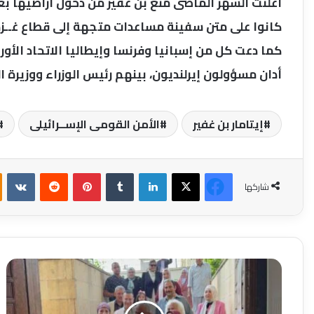
أعلنت الشهر الماضى منع بن غفير من دخول أراضيها بع
كانوا على متن سفينة مساعدات متجهة إلى قطاع غــزة
كما دعت كل من إسبانيا وفرنسا وإيطاليا الاتحاد الأو
أدان مسؤولون إيرلنديون، بينهم رئيس الوزراء ووزيرة ال
إيتامار بن غفير
الأمن القومى الإســرائيلى
فيسبوك
‫X
لينكدإن
بينتيريست
شاركها
مسارات
داخلية
رحلة
بصرية