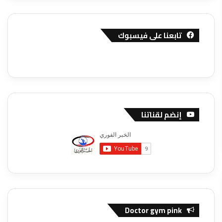
تابعنا على فيسبوك
إنضم لقناتنا
Doctor gym pink