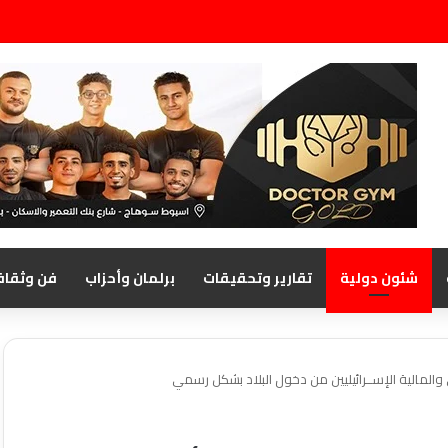
شئون دولية
تقارير وتحقيقات
برلمان وأحزاب
فن وثقاف
 والمالية الإســرائيليين من دخول البلاد بشكل رسمي