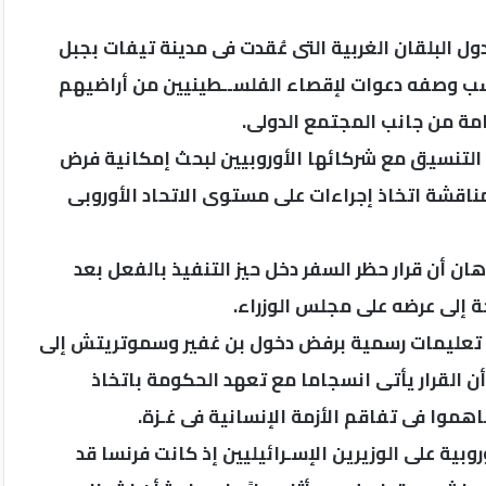
ول البلقان الغربية التى عُقدت فى مدينة تيفات بجبل
حسب وصفه دعوات لإقصاء الفلســطينيين من أراضيهم
امة من جانب المجتمع الدولى.
 التنسيق مع شركائها الأوروبيين لبحث إمكانية فرض
مناقشة اتخاذ إجراءات على مستوى الاتحاد الأوروبى
ان أن قرار حظر السفر دخل حيز التنفيذ بالفعل بعد
ة إلى عرضه على مجلس الوزراء.
ت تعليمات رسمية برفض دخول بن غفير وسموتريتش إلى
 أن القرار يأتى انسجاما مع تعهد الحكومة باتخاذ
هموا فى تفاقم الأزمة الإنسانية فى غـزة.
وبية على الوزيرين الإسـرائيليين إذ كانت فرنسا قد