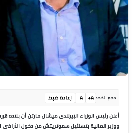
A+
A-
إعادة ضبط
حجم الخط:
أعلن رئيس الوزراء الإيرلندى ميشال مارتن أن بلاده قررت
ووزير المالية بتسلئيل سموتريتش من دخول الأراضى ا