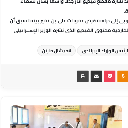
د نشره مقطع فيديو أثار جدلاً واسعا بشأن نشطاء
.
روبى إلى دراسة فرض عقوبات على بن غفير بينما سبق أن
خارجية محتوى الفيديو الذى نشره الوزير الإســرائيلى
رئيس الوزراء الإيرلندى
ميشال مارتن
Odnoklassniki
‫Pocket
مشاركة عبر البريد
طباعة
محافظ
أسيوط
يتفقد
لجان