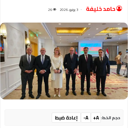
حامد خليفة
3 يونيو، 2026
26
A+
A-
إعادة ضبط
حجم الخط: