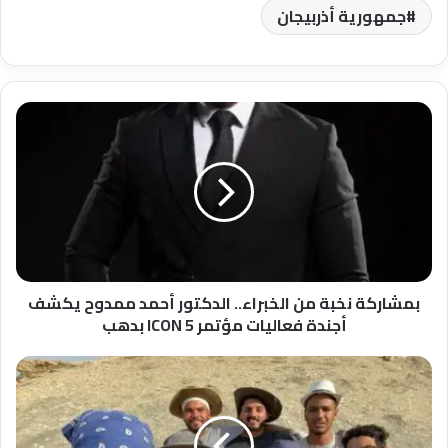
جمهورية أذربيجان
بمشاركة
نخبة
من
الخبراء..
الدكتور
أحمد
ممدوح
يكشف
أجندة
فعاليات
بمشاركة نخبة من الخبراء.. الدكتور أحمد ممدوح يكشف
مؤتمر
أجندة فعاليات مؤتمر ICON 5 بدهب
ICON
5
وزير
بدهب
التعليم
العالي
يهنئ