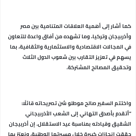
كما أشار إلى أهمية العلاقات المتنامية بين مصر
وأذربيجان وتركيا، وما تشهده من آفاق واعدة للتعاون
في المجالات الاقتصادية والاستثمارية والثقافية، بما
يسهم في تعزيز التقارب بين شعوب الدول الثلاث
وتحقيق المصالح المشتركة.
واختتم السفير صالح موطلو شن تصريحاته قائلًا:
“أتقدم بأصدق التهاني إلى الشعب الأذربيجاني
الشقيق وقيادته بمناسبة عيد الاستقلال. إن أذربيجان
حققت إنجازات كبيرة خلال مسيرتها الوطنية، ونعتز بما