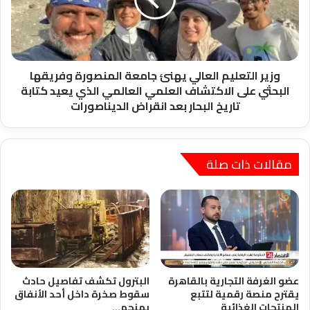
جامعة
المنصورة
وفريقها
البحثي
على
الاكتشاف
وزير التعليم العالي يهنئ جامعة المنصورة وفريقها
العلمي
البحثي على الاكتشاف العلمي العالمي الذي يعيد كتابة
العالمي
تاريخ البحار بعد انقراض الديناصورات
الذي
يعيد
كتابة
تاريخ
مقالات ذات صلة
البحار
بعد
انقراض
الديناصورات
عضو الغرفة التجارية بالقاهرة
البترول تكشف تفاصيل حادث
يقترح منصة رقمية لتتبع
سقوط صخرة داخل أحد الأنفاق
المنتجات الغذائية
بمنجم…