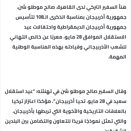
هنأ السفير التركي لدى القاهرة، صالح موطلو شن،
جمهورية أذربيجان بمناسبة الذكرى الـ108 لتأسيس
جمهورية أذربيجان الديمقراطية واحتفالات عيد
الاستقلال الموافق 28 مايو، معربًا عن خالص التهاني
للشعب الأذربيجاني وقيادته بهذه المناسبة الوطنية
المهمة.
وقال السفير صالح موطلو شن في تهنئته: “عيد استقلال
سعيد في 28 مايو. تحيا أذربيجان”، مؤكدًا اعتزاز تركيا
بالعلاقات التاريخية والأخوية التي تربطها بأذربيجان،
والتي تمثل نموذجًا فريدًا للتعاون والتضامن بين البلدين