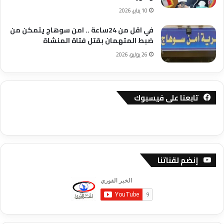
10 يناير، 2026
في اقل من 24ساعة .. امن سوهاج يتمكن من
ضبط المتهمان بقتل فتاة المنشاة
26 يوليو، 2026
تابعنا على فيسبوك
إنضم لقناتنا