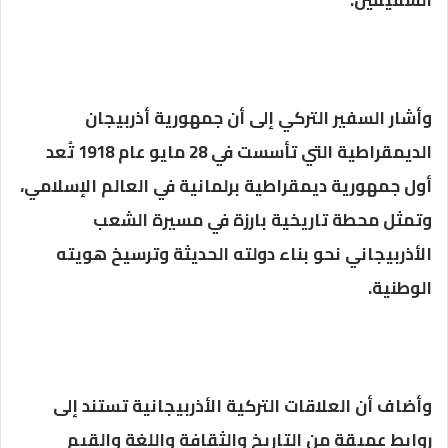
الشقيقين.
وأشار السفير التركي إلى أن جمهورية أذربيجان
الديمقراطية التي تأسست في 28 مايو عام 1918 تُعد
أول جمهورية ديمقراطية برلمانية في العالم الإسلامي،
وتمثل محطة تاريخية بارزة في مسيرة الشعب
الأذربيجاني نحو بناء دولته الحديثة وترسيخ هويته
الوطنية.
وأضاف أن العلاقات التركية الأذربيجانية تستند إلى
روابط عميقة من التاريخ والثقافة واللغة والقيم