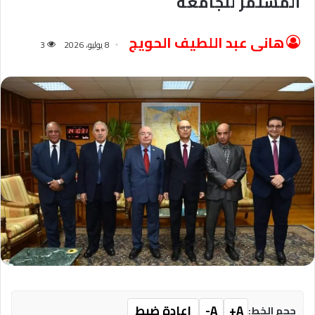
المستمر للجامعة
هانى عبد اللطيف الحويج
8 يوليو، 2026
3
A+
A-
إعادة ضبط
حجم الخط: