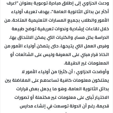
ودعت الحزاوي إلى إطلاق مبادرة توعوية بعنوان “اعرف
أكثر عن بدائل الثانوية العامة”، بهدف تعريف أولياء
الأمور والطلاب بجميع المسارات التعليمية المتاحة، من
خلال لقاءات إرشادية وندوات تعريفية توضح طبيعة
الدراسة بكل مسار، والكليات التي يمكن الالتحاق بها،
وفرص العمل التي يتيحها، حتى يتمكن أولياء الأمور من
اتخاذ قرار مبني على المعرفة وليس على الشائعات أو
المعلومات غير الدقيقة.
وأوضحت الحزاوي : أن كثيرًا من أولياء الأمور لا
يمتلكون معلومات كافية تساعدهم على المفاضلة بين
بدائل الثانوية العامة، وهو ما يجعل بعض قرارات
الاختيار تُبنى على معلومات غير مكتملة أو تصورات
قديمة، رغم أن الدولة توسعت في إنشاء مدارس