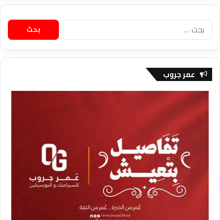
البحث
عن:
عمر جروب