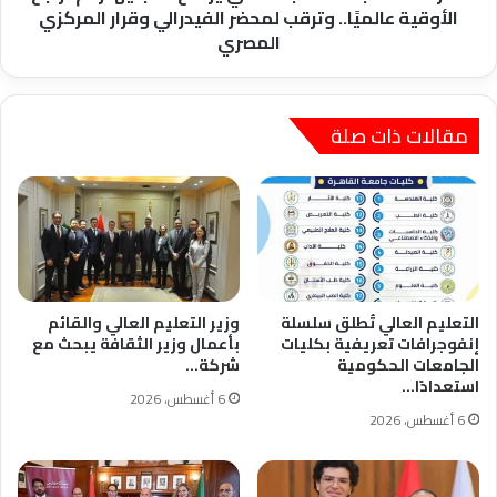
عالميًا..
الأوقية عالميًا.. وترقب لمحضر الفيدرالي وقرار المركزي
وترقب
المصري
لمحضر
الفيدرالي
وقرار
المركزي
مقالات ذات صلة
المصري
التعليم العالي تُطلق سلسلة
وزير التعليم العالي والقائم
إنفوجرافات تعريفية بكليات
بأعمال وزير الثقافة يبحث مع
الجامعات الحكومية
شركة…
استعدادًا…
6 أغسطس، 2026
6 أغسطس، 2026