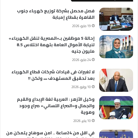
فصل محصل بشركة توزيع كهرباء جنوب
القاهرة بقطاع إمبابة
19 مايو، 2026
إحالة 5 موظفين بـ«المصرية لنقل الكهرباء»
لنيابة الأموال العامة بتهمة اختلاس 8.5
مليون جنيه
24 مايو، 2026
لا تغيرات فى قيادات شركات قطاع الكهرباء
بعد تحقيق المستهدف ،،،، ولكن !!
10 يوليو، 2026
وكيل الأزهر : العربية لغة الإبداع والقيم
والجمال و«الصراع اللساني» صراع وجود
وهوية
10 يناير، 2026
في اقل من 24ساعة .. امن سوهاج يتمكن من