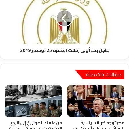
بدء
أولى
رحلات
العمرة
25
نوفمبر
2019
عاجل بدء أولى رحلات العمرة 25 نوفمبر 2019
مقالات ذات صلة
مصر توجه ضربة سياسية
من علماء الصواريخ إلى الردع
لإسرائيل من قلب أمريكا من
الصامت كيف تحولت البدايات