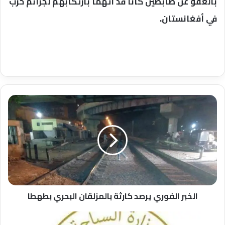
بالعفو عن ضابطين كانا قد اتهما بارتكابهم لجرائم حرب
في أفغانستان.
الخبر
الفوري
يرصد
كارثة
بالمزلقان
البحري
بطهطا
الخبر الفوري يرصد كارثة بالمزلقان البحري بطهطا
عاجل