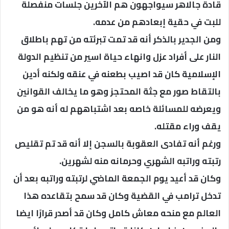
قادة جالاهر سيواجهون هم الآخرين جلسات منفصلة
للبت في حقية إبعادهم من عدمه.
ومن الجدير بالذكر أنه قد تمت تبرئته من تهم باطلاق
النار على أفراد عزل وانهاء حياة اسير من تنظيم الدولة
الإسلامية كان قد اصيب بطعنه في عنقه ولكنه أدين
بالتقاط صور مع جثة المحتجز وهو ما يخالف القوانين
ويعرضه للمسائلة خاصه بعد اشتباههم له أنه هو من
يقف وراء مقتله.
ورغم أنه تفادى العقوبة بالسجن إلا أنه قد تم تقليص
رتبته وراتبه الشهري وحرمانه منه لشهرين.
وكان قد أعيد يوم الجمعة الماضي لرتبته وراتبه بعد أن
تدخل ترامب في القضية وكان قد سمح بتقاعده هذا
العالم مع منحه معاش كامل وكان قد أصدر قرارًا ايضا