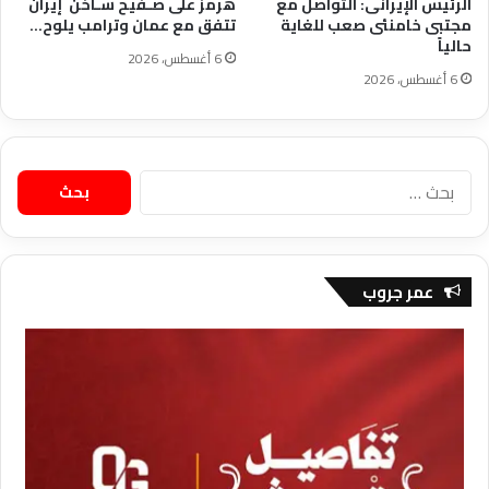
الرئيس الإيرانى: التواصل مع
هرمز على صـفيح سـاخن إيران
مجتبى خامنئى صعب للغاية
تتفق مع عمان وترامب يلوح…
حالياً
6 أغسطس، 2026
6 أغسطس، 2026
البحث
عن:
عمر جروب