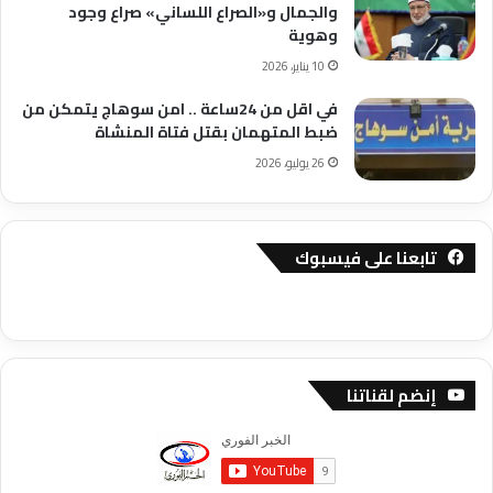
والجمال و«الصراع اللساني» صراع وجود
وهوية
10 يناير، 2026
في اقل من 24ساعة .. امن سوهاج يتمكن من
ضبط المتهمان بقتل فتاة المنشاة
26 يوليو، 2026
تابعنا على فيسبوك
إنضم لقناتنا