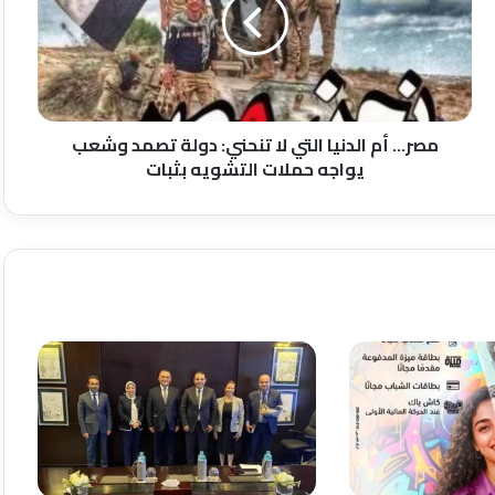
التي
لا
تنحني:
دولة
تصمد
وشعب
يواجه
مصر… أم الدنيا التي لا تنحني: دولة تصمد وشعب
حملات
يواجه حملات التشويه بثبات
التشويه
بثبات