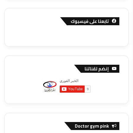
تابعنا على فيسبوك
إنضم لقناتنا
Doctor gym pink