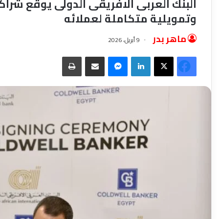
البنك العربى الافريقى الدولى يوقع شراك
وتمويلية متكاملة لعملائه
ماهر بدر
9 أبريل، 2026
‫X
فيسبوك
لينكدإن
ماسنجر
مشاركة عبر البريد
طباعة