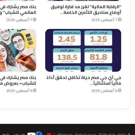
“الرقابة المالية” تقرر مد فترة توفيق
بنك مصر يشارك في 
أوضاع صناديق التأمين الخاصة…
العالمي للشباب” و
7 أغسطس، 2026
7 أغسطس، 2026
جي آي جي مصر حياة تكافل تحقق أداءً
بنك مصر يشارك في 
مالياً استثنائياً…
للشباب» بعروض مج
6 أغسطس، 2026
6 أغسطس، 2026
© حقوق النشر 2026، جميع الحقوق محفوظة |
من نحن
اتصل ب