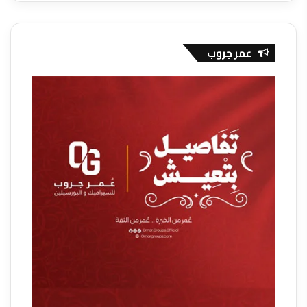
عمر جروب