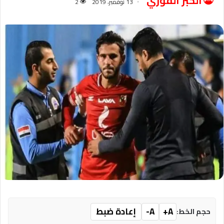
الخبر الفوري
13 نوفمبر، 2019
2
A+
A-
إعادة ضبط
حجم الخط: