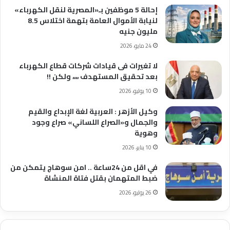
إحالة 5 موظفين بـ«المصرية لنقل الكهرباء»
لنيابة الأموال العامة بتهمة اختلاس 8.5
مليون جنيه
24 مايو، 2026
لا تغيرات فى قيادات شركات قطاع الكهرباء
بعد تحقيق المستهدف ،،،، ولكن !!
10 يوليو، 2026
وكيل الأزهر : العربية لغة الإبداع والقيم
والجمال و«الصراع اللساني» صراع وجود
وهوية
10 يناير، 2026
في اقل من 24ساعة .. امن سوهاج يتمكن من
ضبط المتهمان بقتل فتاة المنشاة
26 يوليو، 2026