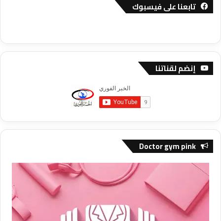
تابعنا على فيسبوك
إنضم لقناتنا
Doctor gym pink