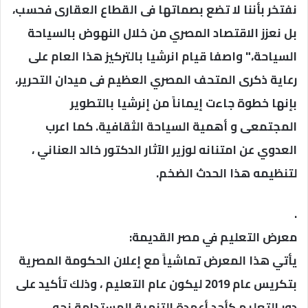
نفتخر بأننا لا تضع بصماتها فى القطاع العقارى فحسب،
بل نعزز الاقتصاد المصري من خلال النهوض بالسياحة
السياحة،" واصفا قيام انرشيا بالتركيز هذا العام على
رعاية ذكرى المتحف المصري العظيم فى ميدان التحرير،
بإنها خطوة جاءت إيماناً من إنرشيا بالتطوير
المجتمعى و أهمية السياحة الثقافية. كما اعرب
العدوي عن امتنانه لوزير الآثار الدكتور خالد العناني ،
لتنظيمه هذا الحدث الضخم.
.
معرض التعليم في مصر القديمة:
يأتي هذا المعرض تماشياً مع إعلان الحكومة المصرية
بتكريس عام 2019 ليكون عام التعليم ، وذلك تأكيد على
دور التعليم كأحد أعمدة التنمية المستدامة نحو