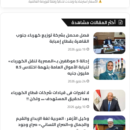
الأسعار استرشادية وتحدث لحظياً وفقاً للبورصة العالمية.
أكثر المقالات مشاهدة
فصل محصل بشركة توزيع كهرباء جنوب
القاهرة بقطاع إمبابة
19 مايو، 2026
إحالة 5 موظفين بـ«المصرية لنقل الكهرباء»
لنيابة الأموال العامة بتهمة اختلاس 8.5
مليون جنيه
24 مايو، 2026
لا تغيرات فى قيادات شركات قطاع الكهرباء
بعد تحقيق المستهدف ،،،، ولكن !!
10 يوليو، 2026
وكيل الأزهر : العربية لغة الإبداع والقيم
والجمال و«الصراع اللساني» صراع وجود