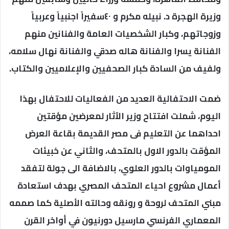
وزيرة الهجرة د. نبيله مكرم و ٤٠سفيراً اجنبياً وعربياً
وزوجاتهم، وكبار الشخصيات العامة والفنانين منهم
الفنانة يسرا والفنانة هاله صدقي والفنانة نهال سلامه،
ولفيف من السادة كبار الصحفيين والإعلاميين والكتاب.
ضمت الاحتفالية العديد من الفعاليات للاحتفال بهذا
اليوم، شملت افتتاح وزير الآثار لمعرضين مؤقتين
احداهما عن التعليم فى مصر القديمة بقاعة العرض
المؤقت بالدور الاول بالمتحف، والثاني عن خبيئات
المومياوات بالدور العلوي، بالاضافة الى جولة لتفقد
أعمال مشروع احياء المتحف المصري بهدف استعادة
مبني المتحف لروحة و رونقه وحالته الأصلية كما صممه
المعماري الفرنسي مارسيل دورنيون في أواخر القرن