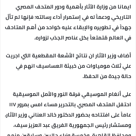
ايمانا من وزارة الآثار بأهمية ودور المتحف المصري
التاريخي ودعماً له في إستمرار أداء رسالته؛ فإنها لم تألُ
جهداً في تطويره والإبقاء عليه كواحد من أهم المتاحف
في العالم مُتمتعاً بكل عناصر الجذب لزواره.
أضاف وزير الآثار ان نتائج الأشعة المقطعية التي اجريت
علي ثلاث مومياوات من خبيئة العساسيف انهم في
حالة جيدة من الحفظ.
على أنغام الموسيقي فرقة النور والأمل الموسيقية
احتفل المتحف المصري بالتحرير مساء امس بمرور ١١٧
عاماً على افتتاحه بحضور الدكتور خالد العناني وزير الآثار،
ومستشار رئيس الجمهورية الفريق عبد العزيز سيف،
ومحافظ القاهرة، وخمسة وزراء حاليين وسابقين منهم