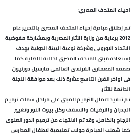
احياء المتحف المصري:
تم إطلاق مبادرة إحياء المتحف المصرى بالتحرير عام
2012 برعاية من وزارة الآثار المصرية وبمشاركة مفوضية
الاتحاد الاوروبى وشركة نوعية البيئة الدولية بهدف
إستعادة مبنى المتحف المصرى لحالته الاصلية كما
صممه المعمارى الفرنسى العالمى مارسيل دورنيون
فى اواخر القرن التاسع عشرة ذلك بعد موافقة اللجنة
الدائمة للآثار.
تم تنفيذ اعمال الترميم للمبنى على مراحل شملت ترميم
الجدران والارضيات والاسقف وكل بيوت النور وتغيير
الزجاج بالكامل، وقد تم الانتهاء من ترميم الدور العلوى
كما شملت المبادرة جولات تعليمية لاطفال المدارس