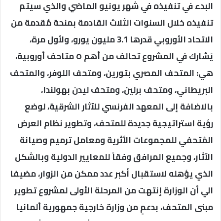
البدء في تنفيذه في شهر يونيو الماضي والذي سيتم
تنفيذه خلال السنوات الثلاث القادمة بمنحة مُقدمة من
الاتحاد الأوروبي قدرها 3.1 مليون يورو، ولأول مرة،
يُشارك في المشروع تحالف من أهم ٥ متاحف أوروبية،
هي: المتحف المصري بتورين، ومتحف اللوفر، والمتحف
البريطاني، ومتحف برلين، ومتحف ليدن بهولندا،
بالاضافة إلى المعهد الفرنسي للآثار الشرقية، لوضع
رؤية استراتيجية جديدة للمتحف، وتطوير نظام العرض
المُتحفي للمجموعات الأثرية ومعامل ترميم وصيانة
الآثار، وجميع المرافق وفقاً للمعايير الدولية وبالشكل
الذي يؤهله لاستقبال أكبر عدد ممكن من الزوار، مضيفا
الي أن الوزارة إنتهت من المرحلة الأولى لمشروع تطوير
مبنى المتحف، بدعمٍ من وزارة خارجية جمهورية ألمانيا