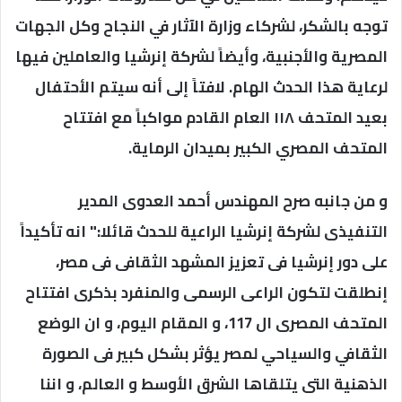
توجه بالشكر، لشركاء وزارة الآثار في النجاح وكل الجهات
المصرية والأجنبية، وأيضاً لشركة إنرشيا والعاملين فيها
لرعاية هذا الحدث الهام. لافتاً إلى أنه سيتم الأحتفال
بعيد المتحف ١١٨ العام القادم مواكباً مع افتتاح
المتحف المصري الكبير بميدان الرماية.
و من جانبه صرح المهندس أحمد العدوى المدير
التنفيذى لشركة إنرشيا الراعية للحدث قائلا:" انه تأكيداً
على دور إنرشيا فى تعزيز المشهد الثقافى فى مصر،
إنطلقت لتكون الراعى الرسمى والمنفرد بذكرى افتتاح
المتحف المصرى ال 117، و المقام اليوم، و ان الوضع
الثقافي والسياحي لمصر يؤثر بشكل كبير فى الصورة
الذهنية التى يتلقاها الشرق الأوسط و العالم، و اننا