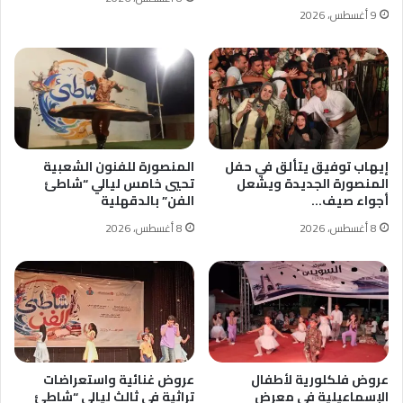
9 أغسطس، 2026
إيهاب توفيق يتألق في حفل
المنصورة للفنون الشعبية
المنصورة الجديدة ويشعل
تحيي خامس ليالي “شاطئ
أجواء صيف…
الفن” بالدقهلية
8 أغسطس، 2026
8 أغسطس، 2026
عروض فلكلورية لأطفال
عروض غنائية واستعراضات
الإسماعيلية في معرض
تراثية في ثالث ليالي “شاطئ