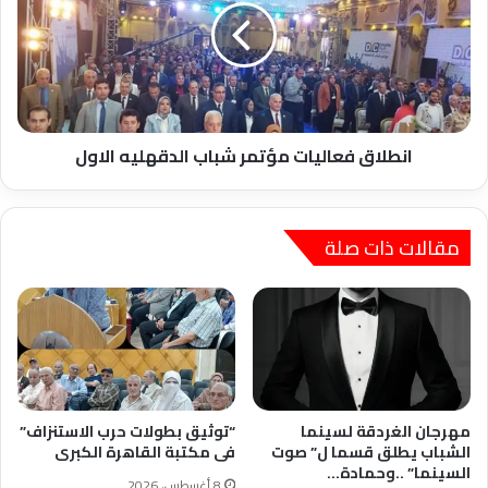
شباب
الدقهليه
الاول
انطلاق فعاليات مؤتمر شباب الدقهليه الاول
مقالات ذات صلة
مهرجان الغردقة لسينما
“توثيق بطولات حرب الاستنزاف”
الشباب يطلق قسما ل” صوت
فى مكتبة القاهرة الكبرى
السينما” ..وحمادة…
8 أغسطس، 2026