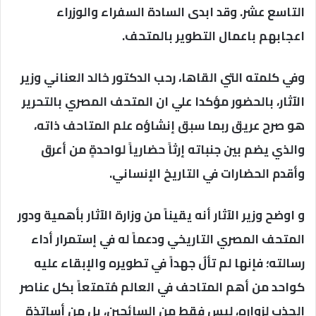
التاسع عشر. وقد ابدى السادة السفراء والوزراء
اعجابهم باعمال التطوير بالمتحف.
وفي كلمته التي القاها، رحب الدكتور خالد العناني وزير
الآثار، بالحضور مؤكدا علي ان المتحف المصري بالتحرير
هو صرح عريق ربما سبق إنشاؤه علم المتاحف ذاته،
والذي يضم بين جنباته إرثاً حضارياً لواحدةٍ من أعرق
وأقدم الحضارات في التاريخ الإنساني.
و اوضح وزير الآثار أنه يقيناً من وزارة الآثار بأهمية ودور
المتحف المصري التاريخي ودعماً له في إستمرار أداء
رسالته؛ فإنها لم تألُ جهداً في تطويره والإبقاء عليه
كواحد من أهم المتاحف في العالم مُتمتعاً بكل عناصر
الجذب لزواره، ليس فقط من السائحين، بل من أساتذة