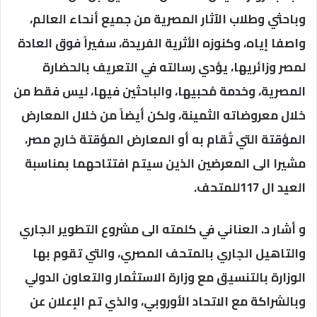
وباحثي وطلاب الآثار المصرية من جميع أنحاء العالم،
واصفا إياه، وكنوزه الأثرية الفريدة، سفيراً فوق العادة
لمصر وزائريها، يؤدي رسالته في التعريف بالحضارة
المصرية، وخدمة مُحبيها، والباحثين فيها، ليس فقط من
خلال معروضاته الثمينة، ولكن أيضاً من خلال المعارض
المؤقتة التي تُقام به أو المعارض المؤقتة خارج مصر،
مشيرا الى المعرضين الذين سيتم افتتاحهما بمناسبة
العيد ال 117للمتحف.
و أشار د. العناني في كلمته الى مشروع التطوير الجاري
والتاهيل الجاري بالمتحف المصري، والتي تقوم بها
الوزارة بالتنسيق مع وزارة الاستثمار والتعاون الدولي
وبالشراكة مع الاتحاد الأوروبي، والذي تم الإعلان عن