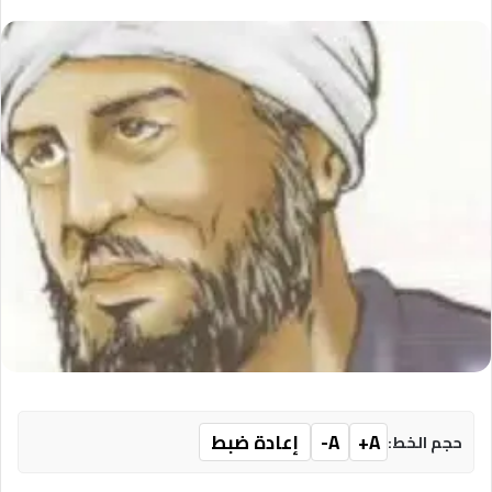
A+
A-
إعادة ضبط
حجم الخط: