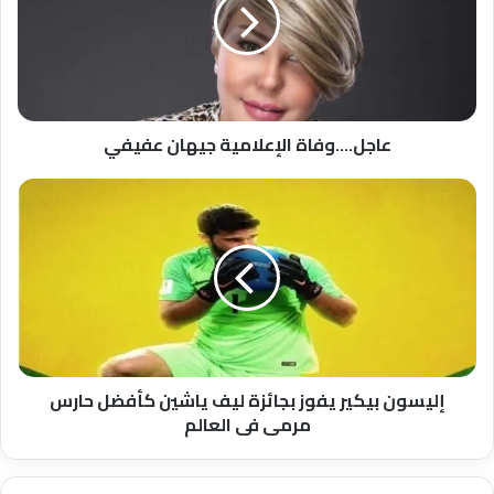
عفيفي
عاجل....وفاة الإعلامية جيهان عفيفي
إليسون
بيكير
يفوز
بجائزة
ليف
ياشين
كأفضل
حارس
مرمى
فى
إليسون بيكير يفوز بجائزة ليف ياشين كأفضل حارس
العالم
مرمى فى العالم