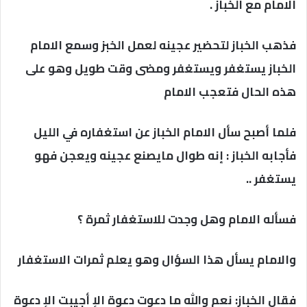
الامام مع الخباز .
فذهب الخباز لتحضير عجينه لعمل الخبز وسمع الامام
الخباز يستغفر ويستغفر ومضى وقت طويل وهو على
هذه الحال فتعجب الامام
فلما أصبح سأل الامام الخباز عن استغفاره في الليل
فأجابه الخباز : إنه طوال مايصنع عجينه ويعجن فهو
يستغفر ..
فسأله الامام وهل وجدت للاستغفار ثمرة ؟
والامام يسأل هذا السؤال وهو يعلم ثمرات الاستغفار
فقال الخباز: نعم والله ما دعوت دعوة الإ أجيبت الإ دعوة