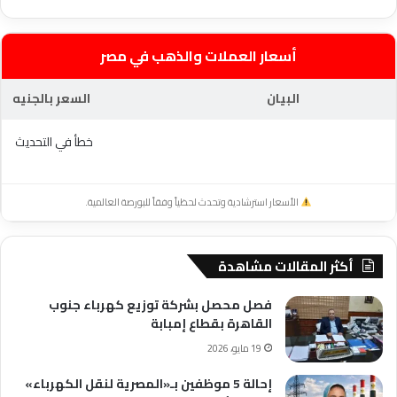
أسعار العملات والذهب في مصر
البيان
السعر بالجنيه
خطأ في التحديث
الأسعار استرشادية وتحدث لحظياً وفقاً للبورصة العالمية.
أكثر المقالات مشاهدة
فصل محصل بشركة توزيع كهرباء جنوب
القاهرة بقطاع إمبابة
19 مايو، 2026
إحالة 5 موظفين بـ«المصرية لنقل الكهرباء»