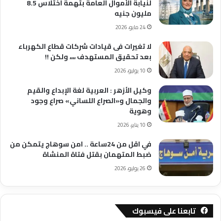
لنيابة الأموال العامة بتهمة اختلاس 8.5
مليون جنيه
24 مايو، 2026
لا تغيرات فى قيادات شركات قطاع الكهرباء
بعد تحقيق المستهدف ،،،، ولكن !!
10 يوليو، 2026
وكيل الأزهر : العربية لغة الإبداع والقيم
والجمال و«الصراع اللساني» صراع وجود
وهوية
10 يناير، 2026
في اقل من 24ساعة .. امن سوهاج يتمكن من
ضبط المتهمان بقتل فتاة المنشاة
26 يوليو، 2026
تابعنا على فيسبوك