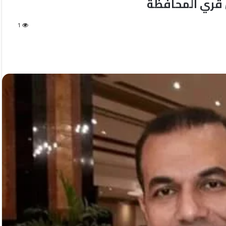
 قري المحافظة
1