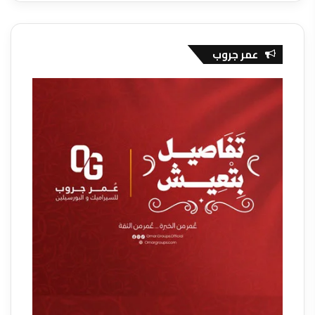
عمر جروب