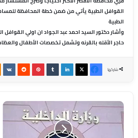
قري محافظة الأقصر الأكثر أحتياجا وصرح المستشار 
القوافل الطبية يأتي من ضمن خطة المحافظة للمساهمة
الطبية
وأشار دكتور السيد احمد عبد الجواد ان اولي القوافل 
حاجر الأقله بالقرنه وتشمل تخصصات الأطفال والعظا
فيسبوك
‫X
لينكدإن
بينتيريست
شاركها
القبض
علي
بلطجي
بعد
سرقته
أحد