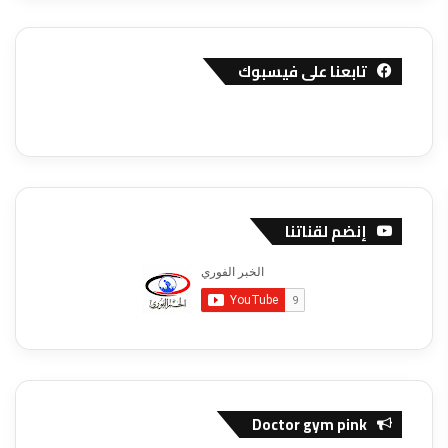
تابعنا على فيسبوك
إنضم لقناتنا
Doctor gym pink