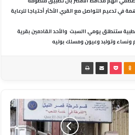
مصطفي ألهم محافظ الأقصر بأن تطبيق منظومة
 في تدعيم التواصل مع القري الأكثر أحتياجا للرعاية
الطبية ستنطلق يومي االسبت والأحد القادمين بقرية
م ونساء وتولبد وعيون ومسلك بوليه
Odnoklassniki
‫Pocket
مشاركة عبر البريد
طباعة
إستجابة
فورية
لبلاغ
عثور
على
طفل