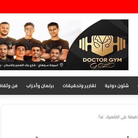
شئون دولية
تقارير وتحقيقات
برلمان وأحزاب
فن وثقاف
يفة على القاهرة.. غدآ