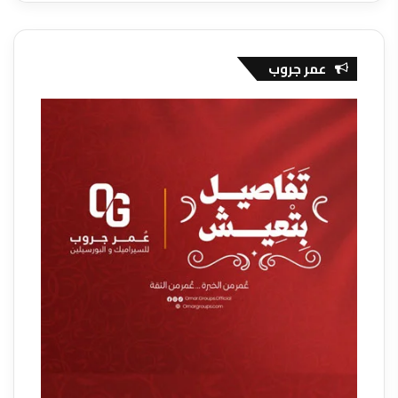
عمر جروب