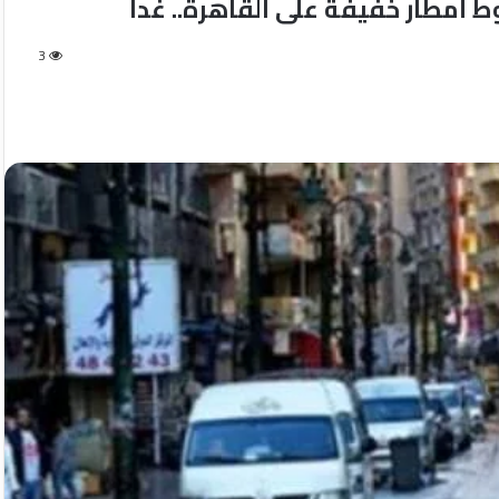
ط أمطار خفيفة على القاهرة.. غدآ
3