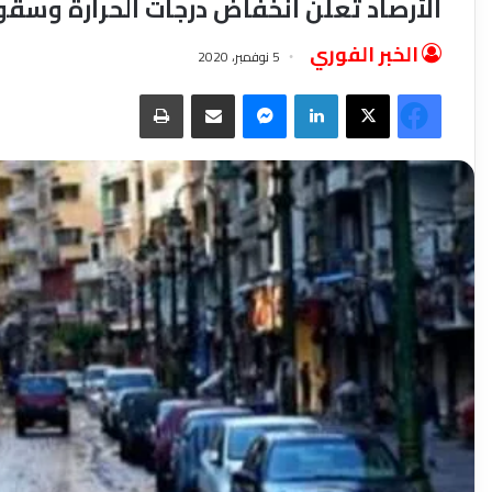
الأرصاد تعلن انخفاض درجات الحرارة وسقو
الخبر الفوري
5 نوفمبر، 2020
فيسبوك
‫X
لينكدإن
ماسنجر
مشاركة عبر البريد
طباعة