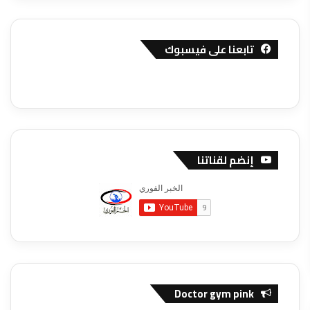
تابعنا على فيسبوك
إنضم لقناتنا
Doctor gym pink