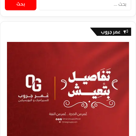
البحث
عن:
عمر جروب