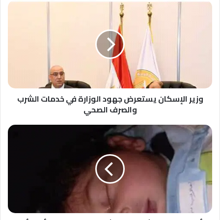
وزير
الإسكان
يستعرض
جهود
الوزارة
في
خدمات
الشرب
والصرف
الصحي
وزير الإسكان يستعرض جهود الوزارة في خدمات الشرب
والصرف الصحي
أمن
بلقاس
تكشف
لغز
العثور
على
طفل
رضيع
أمام