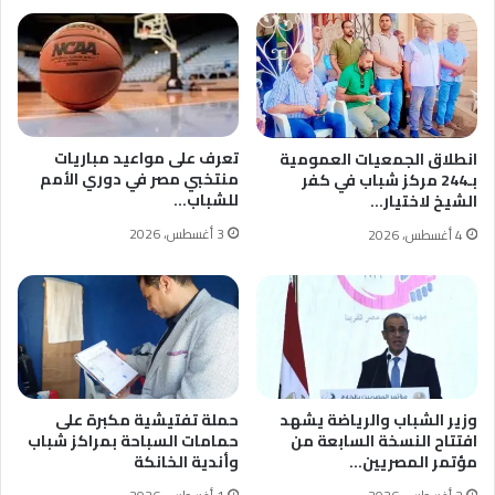
تعرف على مواعيد مباريات
انطلاق الجمعيات العمومية
منتخبي مصر في دوري الأمم
بـ244 مركز شباب في كفر
للشباب…
الشيخ لاختيار…
3 أغسطس، 2026
4 أغسطس، 2026
وزير الشباب والرياضة يشهد
حملة تفتيشية مكبرة على
افتتاح النسخة السابعة من
حمامات السباحة بمراكز شباب
مؤتمر المصريين…
وأندية الخانكة