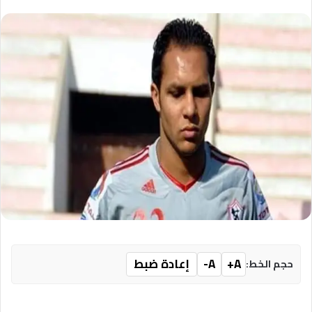
A+
A-
إعادة ضبط
حجم الخط: