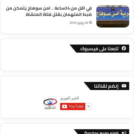
في اقل من 24ساعة .. امن سوهاج يتمكن من
ضبط المتهمان بقتل فتاة المنشاة
26 يوليو، 2026
تابعنا على فيسبوك
إنضم لقناتنا
Doctor gym pink