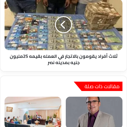
والطب
ثلاث
أفراد
يقومون
بالاتجار
في
العمله
بقيمه
25مليون
جنيه
بمدينه
ثلاث أفراد يقومون بالاتجار في العمله بقيمه 25مليون
نصر
جنيه بمدينه نصر
مقالات ذات صلة