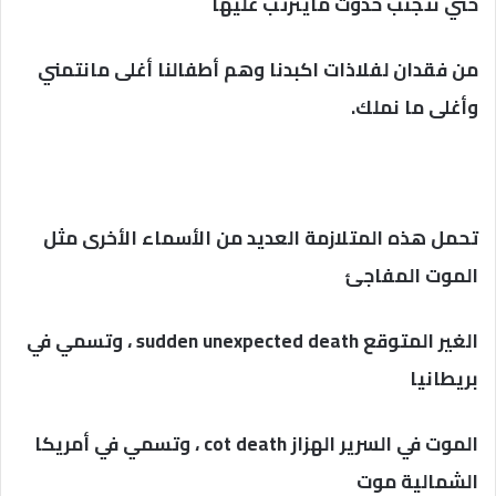
حتي نتجنب حدوث مايترتب عليها
من فقدان لفلاذات اكبدنا وهم أطفالنا أغلى مانتمني
وأغلى ما نملك.
تحمل هذه المتلازمة العديد من الأسماء الأخرى مثل
الموت المفاجئ
الغير المتوقع sudden unexpected death ، وتسمي في
بريطانيا
الموت في السرير الهزاز cot death ، وتسمي في أمريكا
الشمالية موت