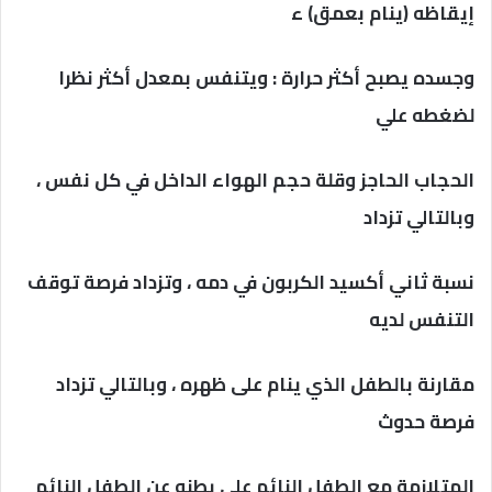
إيقاظه (ينام بعمق) ء
وجسده يصبح أكثر حرارة : ويتنفس بمعدل أكثر نظرا
لضغطه علي
الحجاب الحاجز وقلة حجم الهواء الداخل في كل نفس ،
وبالتالي تزداد
نسبة ثاني أكسيد الكربون في دمه ، وتزداد فرصة توقف
التنفس لديه
مقارنة بالطفل الذي ينام على ظهره ، وبالتالي تزداد
فرصة حدوث
المتلازمة مع الطفل النائم على بطنه عن الطفل النائم