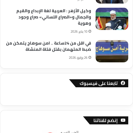
وكيل الأزهر : العربية لغة الإبداع والقيم
والجمال و«الصراع اللساني» صراع وجود
وهوية
10 يناير، 2026
في اقل من 24ساعة .. امن سوهاج يتمكن من
ضبط المتهمان بقتل فتاة المنشاة
26 يوليو، 2026
تابعنا على فيسبوك
إنضم لقناتنا