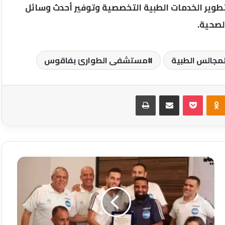
ر الخدمات الطبية التخصصية وتوفير أحدث وسائل
لصحية.
لمجالس الطبية
مستشفى الطوارئ بفاقوس
Odnoklassniki
‫Pocket
مشاركة عبر البريد
طباعة
بنغازي
تحتضن
لأول
مرة
دورة
المدربين
الدولية