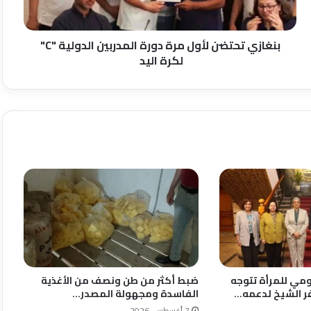
"C"
لكرة
اليد
بنغازي تحتضن لأول مرة دورة المدربين الدولية "C"
لكرة اليد
مي للمرأة تتوجه
ضبط أكثر من طن ونصف من الأغذية
ر الشيخ لدعمه…
الفاسدة ومجهولة المصدر…
7 أغسطس، 2026