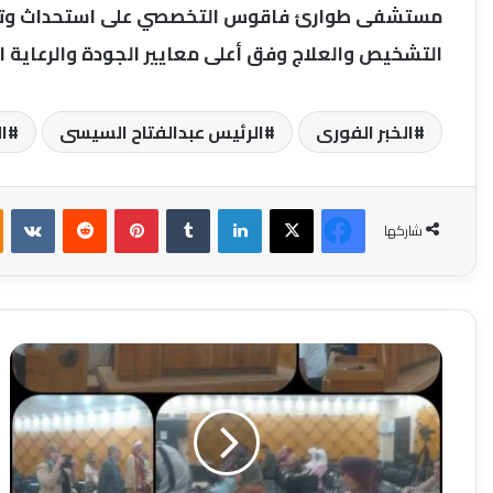
مستشفى طوارئ فاقوس التخصصي على استحداث وتطوي
التشخيص والعلاج وفق أعلى معايير الجودة والرعاية ا
الخبر الفورى
الرئيس عبدالفتاح السيسى
ا
فيسبوك
‫X
لينكدإن
بينتيريست
شاركها
"الأسرة
نواة
بناء
المجتمع
المصري"
لقاء
ثقافي