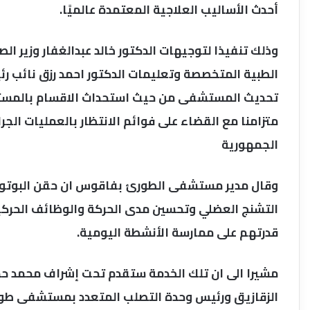
أحدث الأساليب العلاجية المعتمدة عالميًا.
وذلك تنفيذا لتوجيهات الدكتور خالد عبدالغفار وزير ا
الطبية المتخصصة وتعليمات الدكتور احمد رزق نائب ر
تحديث المستشفى من حيث استحداث الاقسام بالمستش
متزامنا مع القضاء على فوائم الانتظار بالعمليات الج
الجمهورية
وقال مدير مستشفى الطورئ بفاقوس ان حقن البوتوكس
التشنج العضلي وتحسين مدى الحركة والوظائف الحركي
قدرتهم على ممارسة الأنشطة اليومية.
مشيرا الى ان تلك الخدمة ستقدم تحت إشراف محمد حم
الزقازيق ورئيس وحدة التصلب المتعدد بمستشفى طو