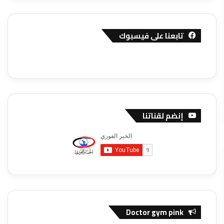
تابعنا على فيسبوك
إنضم لقناتنا
Doctor gym pink