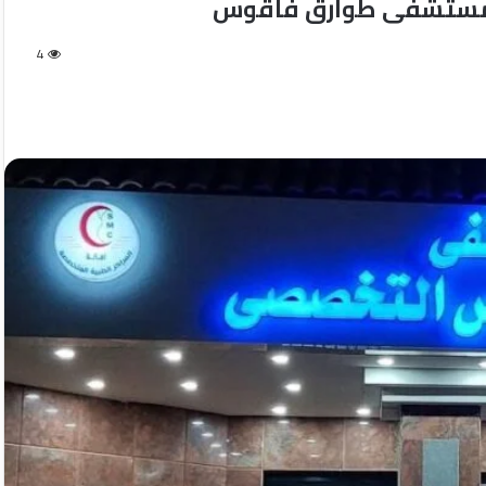
 بمستشفى طوارق فاقوس
4