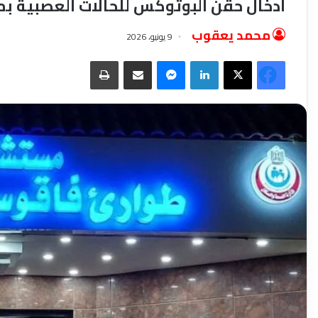
ادخال حقن البوتوكس للحالات العصبية
محمد يعقوب
9 يونيو، 2026
فيسبوك
‫X
لينكدإن
ماسنجر
مشاركة عبر البريد
طباعة