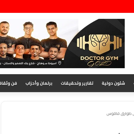
شئون دولية
تقارير وتحقيقات
برلمان وأحزاب
فن وثقاف
فى طوارق فاقوس