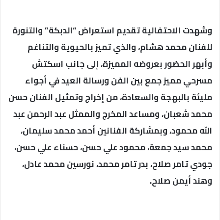
وشهدت الاحتفالية تقديم استعراض “الدبكة” والتنورة
للفنان محمد هشام، والذي تميز بالحيوية والتناغم
وأبهر الحضور بعروضه المميزة، إلى جانب اسكتش
مسرحي مميز جمع بين الفن ورسالة العيد في أجواء
مليئة بالبهجة والسعادة، من إخراج وتمثيل الفنان حسن
محمد شعبان، ومساعد المخرج والممثل عبد الرحمن عبد
الله محمود، وبمشاركة الفنانين أحمد محمد سليمان،
محمد سيد جمعة، محمود علي حسن، حسناء علي حسن،
جودي تامر صلاح، بدر تامر محمد، نورسين محمد عادل،
وهند أيمن صلاح.