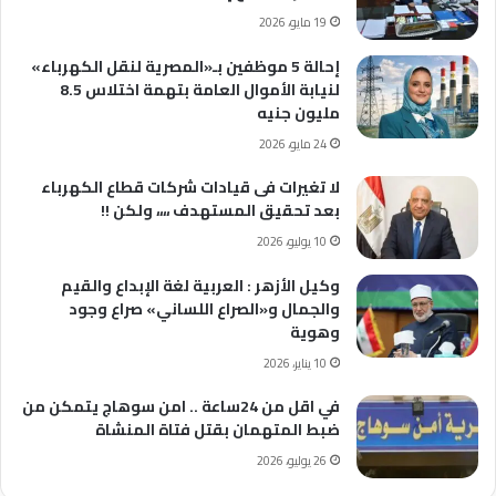
19 مايو، 2026
إحالة 5 موظفين بـ«المصرية لنقل الكهرباء»
لنيابة الأموال العامة بتهمة اختلاس 8.5
مليون جنيه
24 مايو، 2026
لا تغيرات فى قيادات شركات قطاع الكهرباء
بعد تحقيق المستهدف ،،،، ولكن !!
10 يوليو، 2026
وكيل الأزهر : العربية لغة الإبداع والقيم
والجمال و«الصراع اللساني» صراع وجود
وهوية
10 يناير، 2026
في اقل من 24ساعة .. امن سوهاج يتمكن من
ضبط المتهمان بقتل فتاة المنشاة
26 يوليو، 2026