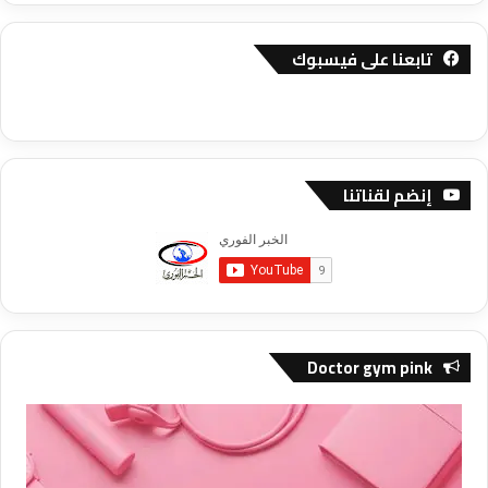
تابعنا على فيسبوك
إنضم لقناتنا
Doctor gym pink