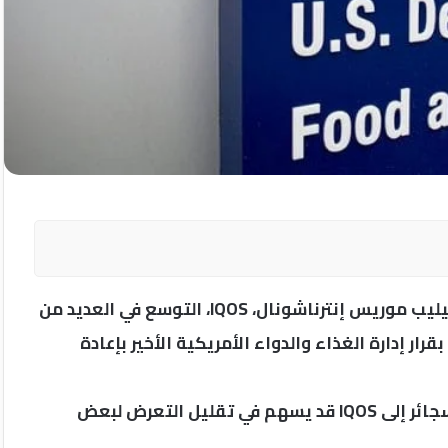
يستمر نظام تسخين التبغ رقم 1 1، الذي تنتجه شركة فيليب موريس إنترناشونال، IQOS، التوسع في العديد من
رار إدارة الغذاء والدواء الأمريكية الأخير بإعادة
تشير التقييمات العلمية إلى أن التحول الكامل من السجائر إلى IQOS قد يسهم في تقليل التعرض لبعض