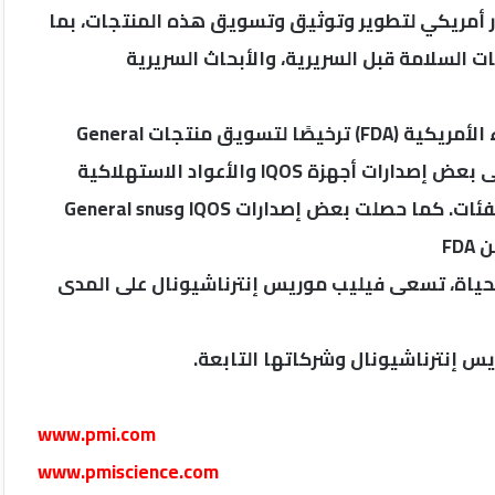
ستثمرت الشركة أكثر من 16 مليار دولار أمريكي لتطوير وتوثيق وتسويق هذه المنتجات، بما
ت السلامة قبل السريرية، والأبحاث السريرية
وبعد مراجعة علمية دقيقة، منحت إدارة الغذاء والدواء الأمريكية (FDA) ترخيصًا لتسويق منتجات General
snus وZYN التابعة لشركة Swedish Match، بالإضافة إلى بعض إصدارات أجهزة IQOS والأعواد الاستهلاكية
الخاصة بها، وهي أولى التراخيص من نوعها في هذه الفئات. كما حصلت بعض إصدارات IQOS وGeneral snus
 الحياة، تسعى فيليب موريس إنترناشيونال على المدى
www.pmi.com
www.pmiscience.com