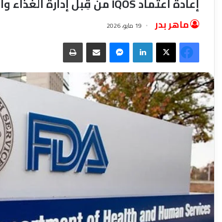
إعادة اعتماد IQOS من قِبل إدارة الغذاء والدواء الأمريكية كمنتج تبغ معدل المخاطر
ماهر بدر
19 مايو، 2026
فيسبوك
‫X
لينكدإن
ماسنجر
مشاركة عبر البريد
طباعة