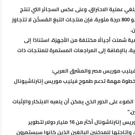
رقه، مما يلغي عملية الاحتراق. وعلى عكس السجائر التي تنتج
آلاف المواد الكيميائية عند درجات حرارة قد تصل إلى نحو 800 درجة مئوية، فإن منتجات التبغ المُسخّن لا تتجاوز
 شملت أجيالًا مختلفة من الأجهزة، استنادًا إلى
ة، بالإضافة إلى المراجعات المستمرة للمنتجات ذات
 فيليب موريس مصر والمشرق العربي:
ية خطوة مهمة تدعم طموح فيليب موريس إنترناشيونال
وء على الدور الذي يمكن أن يلعبه الابتكار والإثبات
ن.”
وأضاف أيضًا: “منذ عام 2008، استثمرت شركة فيليب موريس إنترناشونال أكثر من 16 مليار دولار لتطوير
، وإتاحتها للمدخنين البالغين الذين كانوا سيستمرون