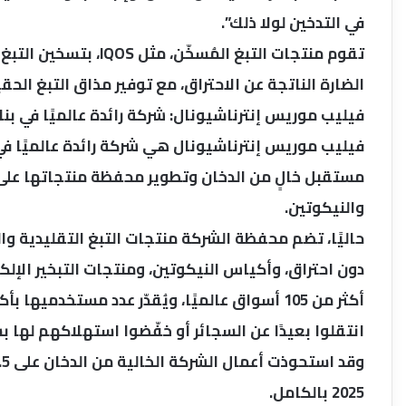
في التدخين لولا ذلك”.
تقوم منتجات التبغ المُ
الضارة الناتجة عن الاحتراق، مع توفير مذاق التبغ الح
فيليب موريس إنترناشيونال: شركة رائدة عالميًا في بن
فيليب موريس إنترناشيونال هي شركة رائدة عالميًا 
مستقبل خالٍ من الدخان وتطوير محفظة منتجاتها على
والنيكوتين.
حاليًا، تضم محفظة الشركة منتجات التبغ التقليدية وا
دون احتراق، وأكياس النيكوتين، ومنتجات التبخير الإلكت
انتقلوا بعيدًا عن السجائر أو خفّضوا استهلاكهم لها بشكل ملحوظ
2025 بالكامل.