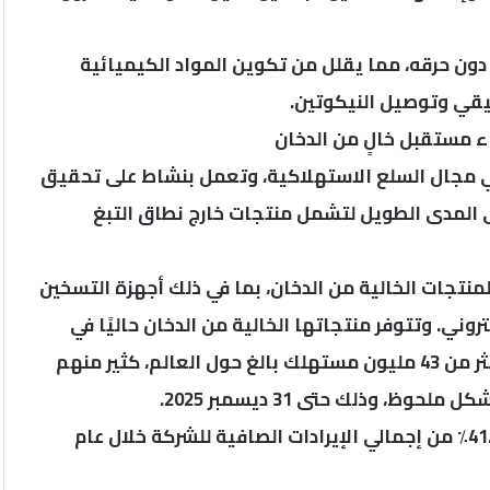
سخّن، مثل IQOS، بتسخين التبغ دون حرقه، مما يقلل من تكوين المواد الكيميائية
قيقي وتوصيل النيكوتين.
اء مستقبل خالٍ من الدخان
في مجال السلع الاستهلاكية، وتعمل بنشاط على تحقيق
 المدى الطويل لتشمل منتجات خارج نطاق التبغ
لمنتجات الخالية من الدخان، بما في ذلك أجهزة التسخين
روني. وتتوفر منتجاتها الخالية من الدخان حاليًا في
أكثر من 105 أسواق عالميًا، ويُقدّر عدد مستخدميها بأكثر من 43 مليون مستهلك بالغ حول العالم، كثير منهم
، وذلك حتى 31 ديسمبر 2025.
وقد استحوذت أعمال الشركة الخالية من الدخان على 41.5٪ من إجمالي الإيرادات الصافية للشركة خلال عام