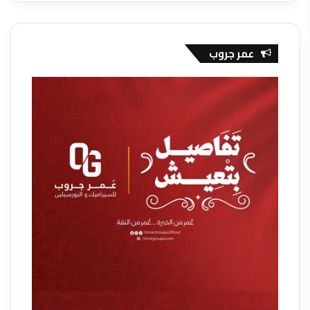
عمر جروب