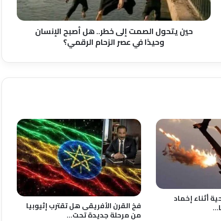
الإنسان
وحيدًا
في
حين يتحول الصمت إلى خطر.. هل أصبح الإنسان
عصر
وحيدًا في عصر الزحام الرقمي؟
الزحام
الرقمي؟
ة أثناء إخماد
فخ القرن الأفريقى هل تقترب إثيوبيا
ا…
من مرحلة جديدة تحت…