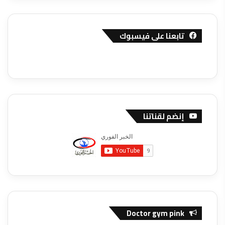
تابعنا على فيسبوك
إنضم لقناتنا
Doctor gym pink