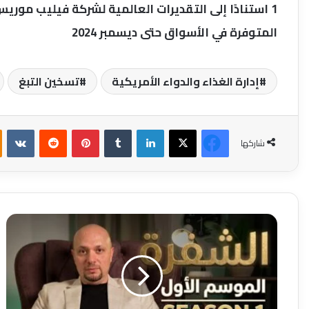
1 استنادًا إلى التقديرات العالمية لشركة فيليب موريس
المتوفرة في الأسواق حتى ديسمبر 2024
إدارة الغذاء والدواء الأمريكية
تسخين التبغ
فيسبوك
‫X
لينكدإن
بينتيريست
شاركها
هيثم
منصور:
كثير
من
الشركات
تهدر
الملايين