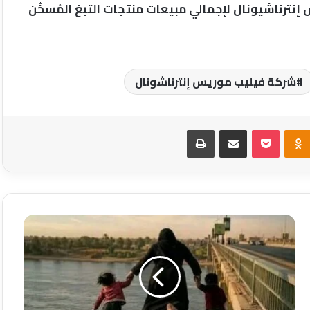
 إنترناشيونال لإجمالي مبيعات منتجات التبغ المُسخَّن
شركة فيليب موريس إنترناشونال
Odnoklassniki
‫Pocket
مشاركة عبر البريد
طباعة
حين
يتحول
الصمت
إلى
خطر..
هل
أصبح