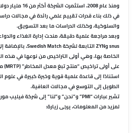
ومنذ عام 2008، ا
في ذلك بناء قدرات تقييم علمي رائدة في مجالات دراسا
والسلوكية، وكذلك الدراسات ما بعد التسويق.
على أولى تراخيص “منتج تبغ معدل المخاطر” (MRTP) من FDA
استنادًا إلى قاعدة علمية قوية وخبرة كبيرة في علوم
الطويل إلى التوسع في مجالات العافية.
تشير عبارات “PMI” و”نحن” و”لنا” إلى شركة فيليب موريس إنترناشيونال وشركاتها التابعة.
لمزيد من المعلومات، يرجى زيارة: