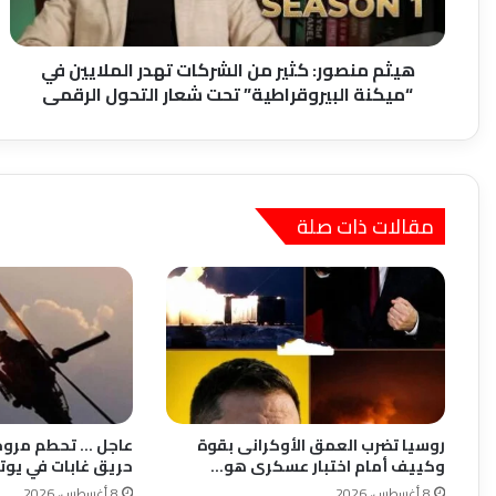
في
“ميكنة
البيروقراطية”
هيثم منصور: كثير من الشركات تهدر الملايين في
تحت
“ميكنة البيروقراطية” تحت شعار التحول الرقمى
شعار
التحول
الرقمى
مقالات ذات صلة
روسيا تضرب العمق الأوكرانى بقوة
عاجل … تحطم مروحي
وكييف أمام اختبار عسكرى هو…
حريق غابات في يوت
8 أغسطس، 2026
8 أغسطس، 2026