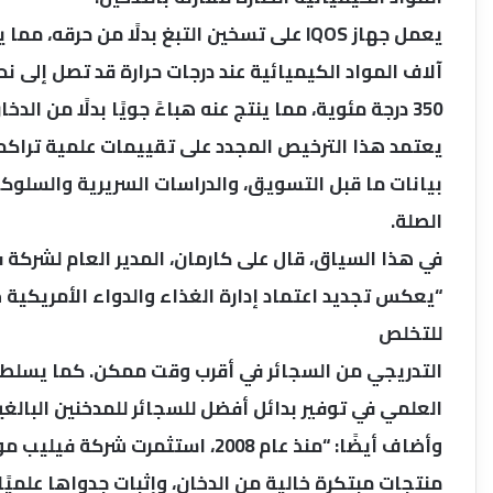
يعمل جهاز IQOS على تسخين التبغ بدلًا من ح
350 درجة مئوية، مما ينتج عنه هباءً جويًا بدلًا من الدخان.
يعتمد هذا الترخيص المجدد على تقييمات علمية تراكمية
بيانات ما قبل التسويق، والدراسات السريرية والسلوكي
الصلة.
في هذا السياق، قال على كارمان، المدير العام لشركة
“يعكس تجديد اعتماد إدارة الغذاء والدواء الأمريك
للتخلص
التدريجي من السجائر في أقرب وقت ممكن. كما يسلط الض
العلمي في توفير بدائل أفضل للسجائر للمدخنين البالغي
منتجات مبتكرة خالية من الدخان، وإثبات جدواها علميًا