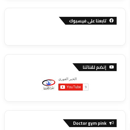
تابعنا على فيسبوك
إنضم لقناتنا
Doctor gym pink