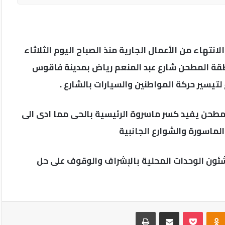
هاء من الأعمال الجارية منذ الصباح اليوم الثلاثاء
سورة مياه بمنطقة المطحن شارع عبد المنعم رياض بمدينة فاقوس
تيسير حركة المواطنين والسيارات بالشارع .
مطحن يفيد كسر ماسروة الرئيسية بالحى مما ادى الى
 الماسورة والشوارع الجانبية
ئون الوحدات المحلية بالإشراف والوقوف على حل
Odnoklassniki
‫Pocket
مشاركة عبر البريد
طباعة