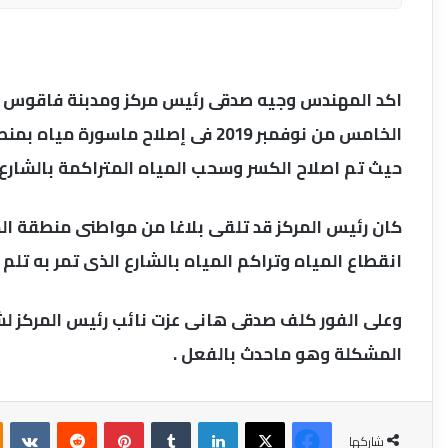
اكد المهندس وجيه صدقى رئيس مركز ومدبنة فاقوس الانت
الخامس من نوفمبر 2019 فى إصلاح ما
حيث تم اصلاح الكسر وسحب المياه المتراكمة بالشارع ل
كان رئيس المركز قد تلقى بلاغا من مواطنى منطقة ال
انقطاع المياه وتراكم المياه بالشارع الذى تمر به تلم
وعلى الفور كلف صدقى هانى عزت نائب رئيس المركز لش
المشكلة وهو ماحدث بالفعل .
فيسبوك
‫X
لينكدإن
بينتيريست
شاركها