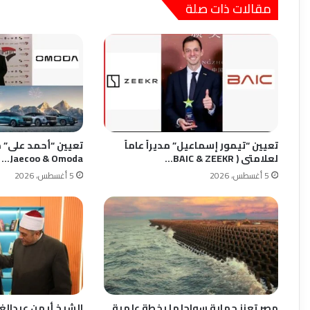
مقالات ذات صلة
تعيين “تيمور إسماعيل” مديراً عاماً
تعيين “أحمد على” مدي
لعلامتى ( BAIC & ZEEKR…
Jaecoo & Omoda…
5 أغسطس، 2026
5 أغسطس، 2026
مصر تعزز حماية سواحلها بخطة علمية
الشيخ أيمن عبدالغ