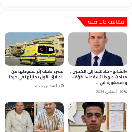
مقالات ذات صلة
«الشابو» قادهما إلى الكمين..
مصرع طفلة إثر سقوطها من
مباحث طهطا تُسقط «العُوّة»
الطابق الأول بمنزلها في جرجا…
و«عصفور» في…
9 أغسطس، 2026
10 أغسطس، 2026