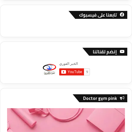
تابعنا على فيسبوك
إنضم لقناتنا
Doctor gym pink