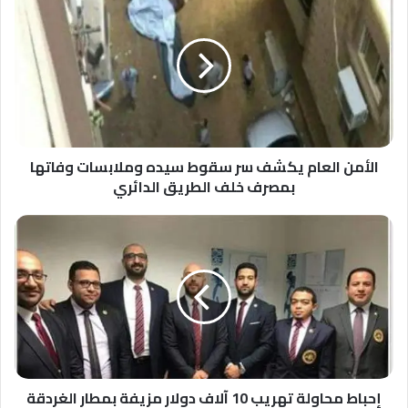
العام
يكشف
سر
سقوط
سيده
وملابسات
وفاتها
بمصرف
خلف
الأمن العام يكشف سر سقوط سيده وملابسات وفاتها
الطريق
بمصرف خلف الطريق الدائري
الدائري
إحباط
محاولة
تهريب
10
آلاف
دولار
مزيفة
بمطار
الغردقة
إحباط محاولة تهريب 10 آلاف دولار مزيفة بمطار الغردقة