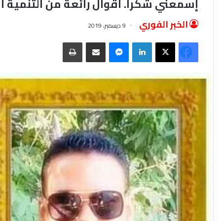
إسمعني شكرا. أقوال رائعة من التنمية ال
الخبر الفوري
9 ديسمبر، 2019
فيسبوك
‫X
لينكدإن
ماسنجر
مشاركة عبر البريد
طباعة