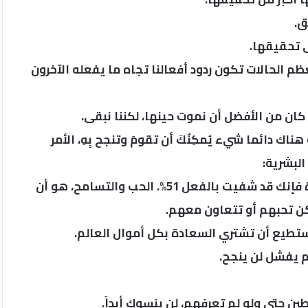
ق.
ى تحقيقها.
م الحالات تكون ردود أفعالنا تجاه ما يفعله الآخرون
 كان من الأفضل أن نموت حينها، لكننا نبقى.
هناك دائما شيء يُمكِنُكَ أن تقومَ وتنجح بِهِ، الأمر
البشرية:
إذا كان لديك رغبة حقيقية للتخلص من أى عادة مدمرة فإنك قد شفيت بالفعل 51%. الحب والتسامح، هو أن
تكن تحبهم أو تتعاون معهم.
تستطيع أن تشتري السعادة بكل أموال العالم.
 يفشل لن ينجح.
 حتى ولو لم تعرفهم، لن ينسوك أبداً.