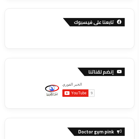
تابعنا على فيسبوك
إنضم لقناتنا
Doctor gym pink