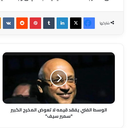
فيسبوك
‫X
لينكدإن
بينتيريست
شاركها
الوسط
الفني
يفقد
قيمه
لا
تعوض
المخرج
الكبير
"سمير
سيف"
الوسط الفني يفقد قيمه لا تعوض المخرج الكبير
"سمير سيف"