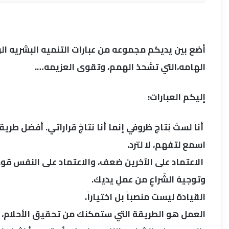
أضع بين يديكم مجموعه من عبارات التنميه البشريه ال
الهامه،التي تشحذ الهمم، وتقوى العزيمه….
إليكم العبارات:
أنا لستُ نِتاجَ ظروفي إنما أنا نتاجُ قراراتي. أفضل طر
اسمع لتفهم، لا لترد.
الاعتماد على الآخرين ضعف، والاعتماد على النفس قوة، وا
وتوجيهُ الشّراعِ من عملِ يدَيك.
القيادة ليست منصباً بل اختياراً.
العمل هو الطريقة التي ستمكنك من تحقيق الأحلام، ويت