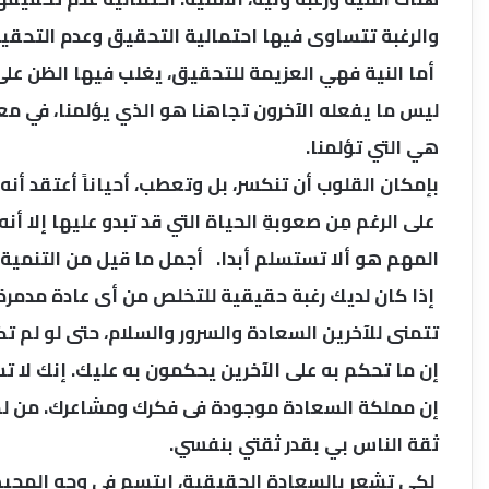
والرغبة تتساوى فيها احتمالية التحقيق وعدم التحقي
أما النية فهي العزيمة للتحقيق، يغلب فيها الظن عل
ليس ما يفعله الآخرون تجاهنا هو الذي يؤلمنا، في معظ
هي التي تؤلمنا.
بإمكان القلوب أن تنكسر، بل وتعطب، أحياناً أعتقد أنه
على الرغم مِن صعوبةِ الحياة التي قد تبدو عليها إلا أنه 
المهم هو ألا تستسلم أبدا. أجمل ما قيل من التنمية 
تتمنى للآخرين السعادة والسرور والسلام، حتى لو لم 
إن ما تحكم به على الآخرين يحكمون به عليك. إنك لا 
إن مملكة السعادة موجودة فى فكرك ومشاعرك. من لم
ثقة الناس بي بقدر ثقتي بنفسي.
لكى تشعر بالسعادة الحقيقية، ابتسم فى وجه المحيطين