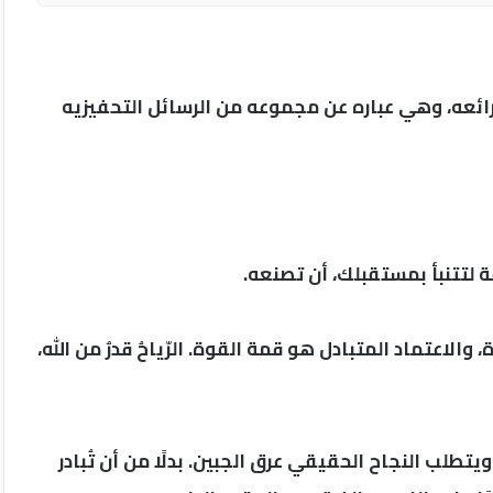
رائعه، وهي عباره عن مجموعه من الرسائل التحفيزيه
يقة لتتنبأ بمستقبلك، أن تصنعه.
لاعتماد المتبادل هو قمة القوة. الرّياحُ قدرٌ من الله،
طلب النجاح الحقيقي عرق الجبين. بدلًا من أن تُبادر