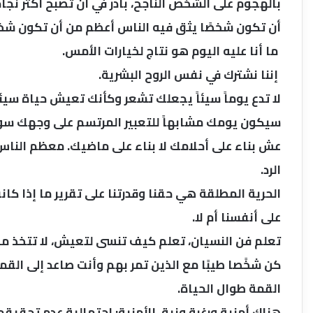
بالهجوم على الشخص الناجح، بادر في أن تصبح أكثر نجاح
أن تكون شخصًا يثق فيه الناس أعظم من أن تكون شخصً
ما أنا عليه اليوم هو نتاج لخيارات الأمس.
إننا نشترك في نفس الروح البشرية.
لا تدع يوماً سيئاً يجعلك تشعر وكأنك تعيش حياة سيئ
سيكون يومك مشابهاً للتعبير المرتسم على وجهك سواء 
عش بناء على أحلامك لا بناء على ماضيك. معظم الن
الرد.
الحرية المطلقة هي حقنا وقدرتنا على تقرير ما إذا كا
على أنفسنا أم لا.
تعلم فن النسيان، تعلم كيف تنسى لتعيش، لا تتخذ مو
كن شخًصا طيبًا مع الذين تمر بهم وأنت صاعد إلى القم
القمة طوال الحياة.
هناك أمنية ورغبة ونية، الأمنية: احتمالية عدم تحقيق