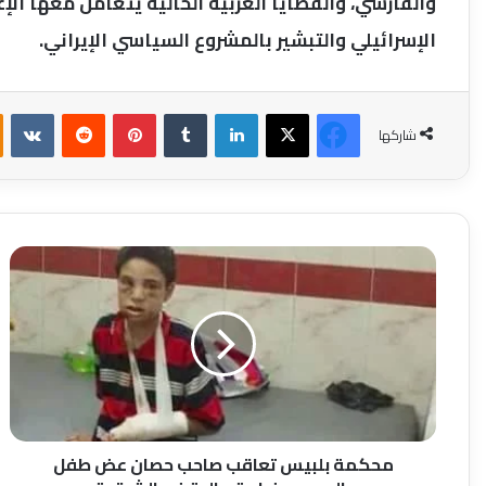
والفارسي، والقضايا العربية الحالية يتعامل معها الإ
الإسرائيلي والتبشير بالمشروع السياسي الإيراني.
فيسبوك
‫X
لينكدإن
بينتيريست
شاركها
محكمة
بلبيس
تعاقب
صاحب
حصان
عض
طفل
بالحبس
وغرامة
مالية
محكمة بلبيس تعاقب صاحب حصان عض طفل
في