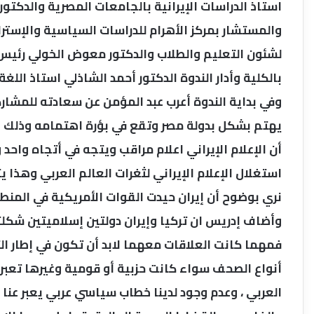
استاذ الدراسات الإيرانية بالجامعات المصرية والدكت
والمستشار بمركز الأهرام للدراسات السياسية والإستر
لشئون التعليم والطلاب والدكتور معوض الخولي رئيس
بالكلية وأدار الندوة الدكتور أحمد الشاذلي استاذ اللغة
وفي بداية الندوة أعرب عبد المؤمن عن سعادته للمشارك
يهتم بشكل بدولة مصر وتقع في بؤرة اهتمامه وذلك لأن
أن الإعلام الإيراني اعلام مراقب ويتجه في أتجاه واح
استغلال الإعلام الإيراني لثغرات العالم العربي وهذا
نري بوضوح أن إيران حيدت القوات الأمريكية في المنطق
وأضاف إدريس ان تركيا وإيران دولتين إسلاميتين شكلتا
فمهما كانت العلاقات معهما لابد أن تكون في إطار ال
أنواع الصحف سواء كانت حزبية أو قومية وغيرها تعبر 
العربي ، وعدم وجود لدينا خطاب سياسي عربي يعبر عنا ب