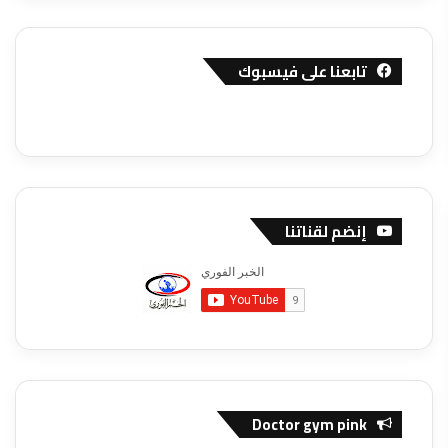
تابعنا على فيسبوك
إنضم لقناتنا
Doctor gym pink