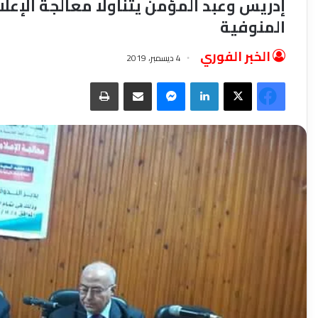
إدريس وعبد المؤمن يتناولا معالجة الإعلام
المنوفية
الخبر الفوري
4 ديسمبر، 2019
فيسبوك
‫X
لينكدإن
ماسنجر
مشاركة عبر البريد
طباعة