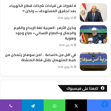
لا تغيرات فى قيادات شركات قطاع الكهرباء
بعد تحقيق المستهدف ،،،، ولكن !!
10 يوليو، 2026
وكيل الأزهر : العربية لغة الإبداع والقيم
والجمال و«الصراع اللساني» صراع وجود
وهوية
10 يناير، 2026
في اقل من 24ساعة .. امن سوهاج يتمكن من
ضبط المتهمان بقتل فتاة المنشاة
26 يوليو، 2026
تابعنا على فيسبوك
يسبوك
‫X
واتساب
تيلقرام
ڤايبر