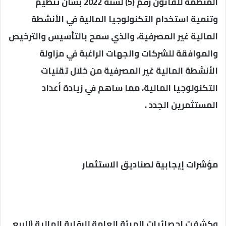
المنظمة للقانون رقم (5) لسنة 2022 بشأن تنظيم
وتنمية استخدام التكنولوجيا المالية في الأنشطة
المالية غير المصرفية، والذي سمح بالتأسيس والترخيص
والموافقة للشركات والجهات الراغبة في مزاولة
الأنشطة المالية غير المصرفية من خلال تقنيات
التكنولوجيا المالية، مما ساهم في زيادة أعداد
المستثمرين الجدد .
مؤشرات إيجابية لصناديق الاستثمار
وكشفت إحصائيات الهيئة العامة للرقابة المالية (للربع