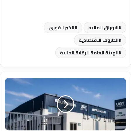
الاوراق الماليه
الخبر الفوري
الظروف الاقتصادية
الهيئة العامة للرقابة المالية
يونيون
إير:
نحترم
حق
الموظف
في
الشكوى
أو
المطالبة