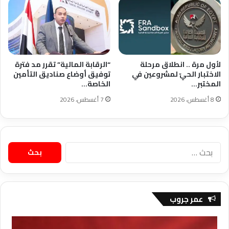
لأول مرة .. انطلاق مرحلة
“الرقابة المالية” تقرر مد فترة
الاختبار الحيّ لمشروعين في
توفيق أوضاع صناديق التأمين
المختبر…
الخاصة…
8 أغسطس، 2026
7 أغسطس، 2026
البحث
عن:
عمر جروب