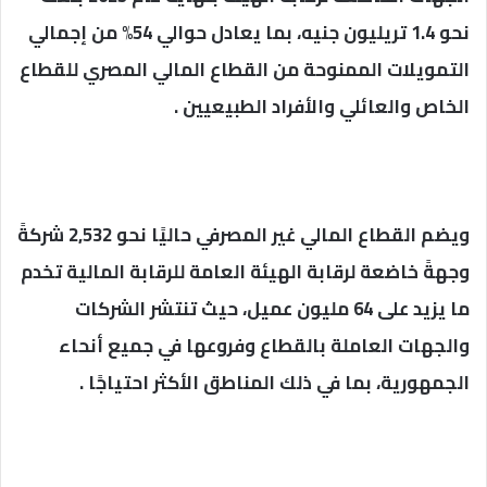
نحو 1.4 تريليون جنيه، بما يعادل حوالي 54% من إجمالي
التمويلات الممنوحة من القطاع المالي المصري للقطاع
الخاص والعائلي والأفراد الطبيعيين .
ويضم القطاع المالي غير المصرفي حاليًا نحو 2,532 شركةً
وجهةً خاضعة لرقابة الهيئة العامة للرقابة المالية تخدم
ما يزيد على 64 مليون عميل، حيث تنتشر الشركات
والجهات العاملة بالقطاع وفروعها في جميع أنحاء
الجمهورية، بما في ذلك المناطق الأكثر احتياجًا .