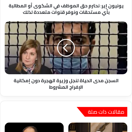
بأي
يونيون إير: نحترم حق الموظف في الشكوى أو المطالبة
مستحقات
بأي مستحقات ونوفر قنوات متعددة لذلك
ونوفر
قنوات
السجن
متعددة
مدى
لذلك
الحياة
لنجل
وزيرة
الهجرة
دون
إمكانية
الإفراج
المشروط
السجن مدى الحياة لنجل وزيرة الهجرة دون إمكانية
الإفراج المشروط
مقالات ذات صلة