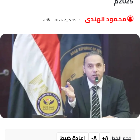
2025م
محمود الهندى
15 مايو، 2026
4
A+
A-
إعادة ضبط
حجم الخط: